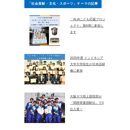
「社会貢献・文化・スポーツ」テーマの記事
「ALIAこども応援プロジ
ェクト」第6弾に参加し
ます
2025年度 インドネシア
大学大学院生が日本語研
修に参加
大阪ガス陸上競技部が
「関西実業団駅伝」で3
位入賞！