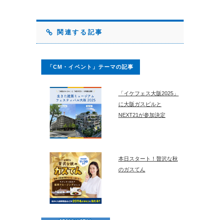
関連する記事
「CM・イベント」テーマの記事
「イケフェス大阪2025」
に大阪ガスビルと
NEXT21が参加決定
本日スタート！贅沢な秋
のガスてん