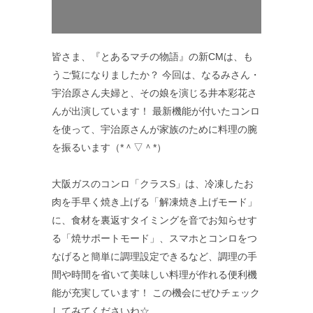
皆さま、『とあるマチの物語』の新CMは、も
うご覧になりましたか？ 今回は、なるみさん・
宇治原さん夫婦と、その娘を演じる井本彩花さ
んが出演しています！ 最新機能が付いたコンロ
を使って、宇治原さんが家族のために料理の腕
を振るいます（*＾▽＾*）
大阪ガスのコンロ「クラスS」は、冷凍したお
肉を手早く焼き上げる「解凍焼き上げモード」
に、食材を裏返すタイミングを音でお知らせす
る「焼サポートモード」、スマホとコンロをつ
なげると簡単に調理設定できるなど、調理の手
間や時間を省いて美味しい料理が作れる便利機
能が充実しています！ この機会にぜひチェック
してみてくださいね☆