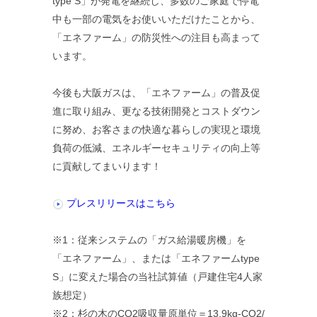
type S」が発電を継続し、多数のご家庭で停電
中も一部の電気をお使いいただけたことから、
「エネファーム」の防災性への注目も高まって
います。
今後も大阪ガスは、「エネファーム」の普及促
進に取り組み、更なる技術開発とコストダウン
に努め、お客さまの快適な暮らしの実現と環境
負荷の低減、エネルギーセキュリティの向上等
に貢献してまいります！
プレスリリースはこちら
※1：従来システムの「ガス給湯暖房機」を
「エネファーム」、または「エネファームtype
S」に変えた場合の当社試算値（戸建住宅4人家
族想定）
※2：杉の木のCO2吸収量原単位＝13.9kg-CO2/