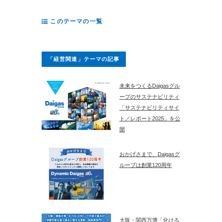
このテーマの一覧
「経営関連」テーマの記事
未来をつくるDaigasグル
ープのサステナビリティ
「サステナビリティサイ
ト／レポート2025」を公
開
おかげさまで、Daigasグ
ループは創業120周年
大阪・関西万博「化ける