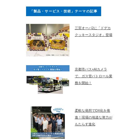
「製品・サービス・技術」テーマの記事
三宮オーパ2に「ドデカ
クッキースタジオ」登場
京都市バス×AIカメラ
で、ガス管パトロール業
務を開始！
柔軟な発想でDX化を推
進！現場の地道な努力が
もたらす進化