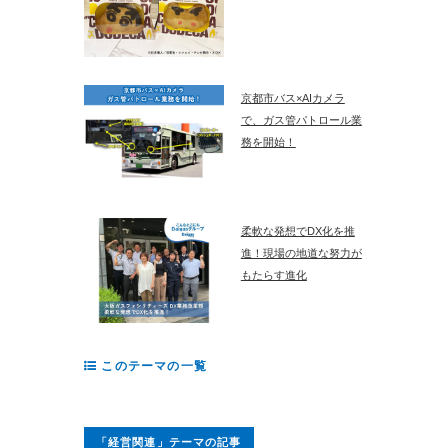
京都市バス×AIカメラ
で、ガス管パトロール業
務を開始！
柔軟な発想でDX化を推
進！現場の地道な努力が
もたらす進化
このテーマの一覧
「経営関連」テーマの記事