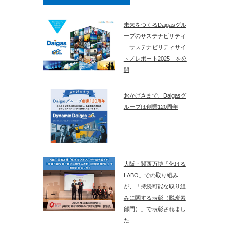
未来をつくるDaigasグル
ープのサステナビリティ
「サステナビリティサイ
ト／レポート2025」を公
開
おかげさまで、Daigasグ
ループは創業120周年
大阪・関西万博「化ける
LABO」での取り組み
が、「持続可能な取り組
みに関する表彰（脱炭素
部門）」で表彰されまし
た