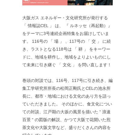
大阪ガス エネルギー・文化研究所が発行する
「 情報誌CEL 」 は、 『 ルネッセ（再起動）』
をテーマに3号連続企画特集をお届けしていま
す。 116号の 「 場 」 、117号の 「 交 」 に続
き、ラストとなる118号は 「 耕 」 をキーワー
ドに、地域を耕作し、地域をよりよいものにし
て未来に引き継ぐ 「 文化 」 を問い直します！
巻頭の対談では、116号、117号に引き続き、編
集工学研究所所長の松岡正剛氏とCELの池永所
長に、都市・地域における文化のあり方を語っ
ていただきました。 そのほかに、食文化につい
ての対談、江戸期の大坂の風景を描いた “ 浪速
百景 “ の図版の解説、かつて大阪で花開いた煎
茶文化や大阪文学など、盛りだくさんの内容を