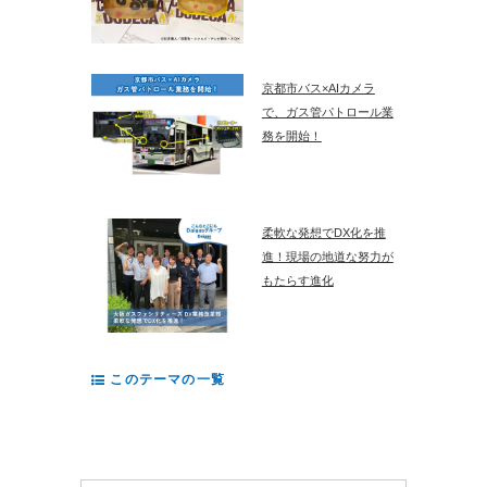
京都市バス×AIカメラ
で、ガス管パトロール業
務を開始！
柔軟な発想でDX化を推
進！現場の地道な努力が
もたらす進化
このテーマの一覧