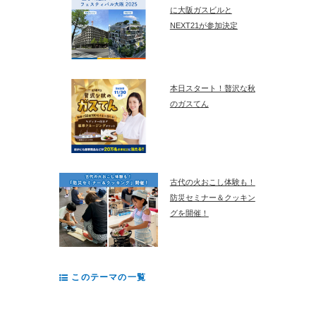
に大阪ガスビルと
NEXT21が参加決定
本日スタート！贅沢な秋
のガスてん
古代の火おこし体験も！
防災セミナー＆クッキン
グを開催！
このテーマの一覧