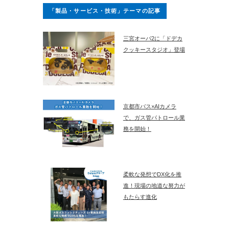
「製品・サービス・技術」テーマの記事
三宮オーパ2に「ドデカ
クッキースタジオ」登場
京都市バス×AIカメラ
で、ガス管パトロール業
務を開始！
柔軟な発想でDX化を推
進！現場の地道な努力が
もたらす進化