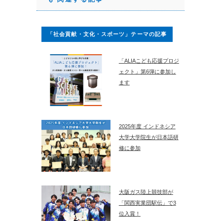
「社会貢献・文化・スポーツ」テーマの記事
「ALIAこども応援プロジ
ェクト」第6弾に参加し
ます
2025年度 インドネシア
大学大学院生が日本語研
修に参加
大阪ガス陸上競技部が
「関西実業団駅伝」で3
位入賞！