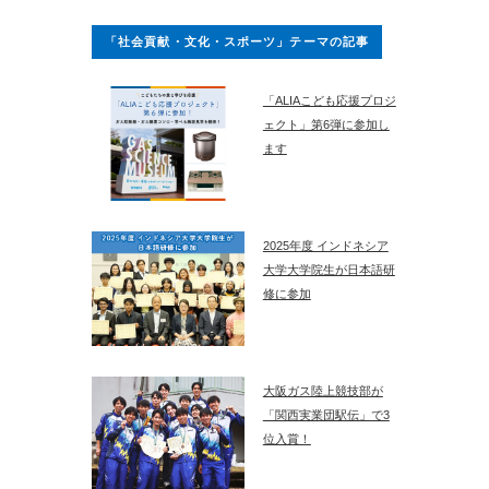
「社会貢献・文化・スポーツ」テーマの記事
「ALIAこども応援プロジ
ェクト」第6弾に参加し
ます
2025年度 インドネシア
大学大学院生が日本語研
修に参加
大阪ガス陸上競技部が
「関西実業団駅伝」で3
位入賞！