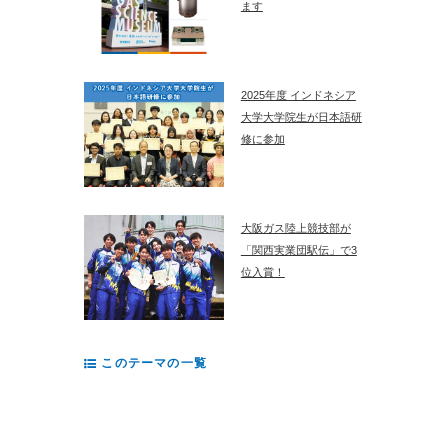
ます
2025年度 インドネシア
大学大学院生が日本語研
修に参加
大阪ガス陸上競技部が
「関西実業団駅伝」で3
位入賞！
このテーマの一覧