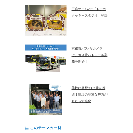
三宮オーパ2に「ドデカ
クッキースタジオ」登場
京都市バス×AIカメラ
で、ガス管パトロール業
務を開始！
柔軟な発想でDX化を推
進！現場の地道な努力が
もたらす進化
このテーマの一覧