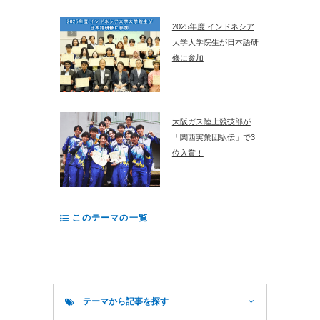
2025年度 インドネシア
大学大学院生が日本語研
修に参加
大阪ガス陸上競技部が
「関西実業団駅伝」で3
位入賞！
このテーマの一覧
テーマから記事を探す