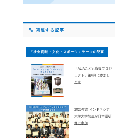
関連する記事
「社会貢献・文化・スポーツ」テーマの記事
「ALIAこども応援プロジ
ェクト」第6弾に参加し
ます
2025年度 インドネシア
大学大学院生が日本語研
修に参加