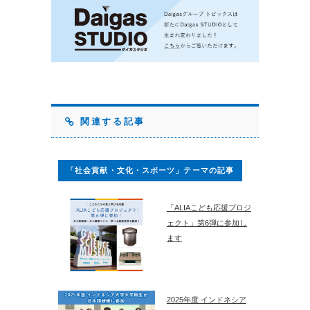
関連する記事
「社会貢献・文化・スポーツ」テーマの記事
「ALIAこども応援プロジ
ェクト」第6弾に参加し
ます
2025年度 インドネシア