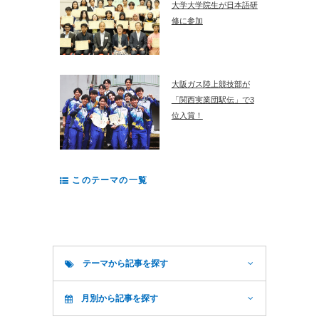
大学大学院生が日本語研
修に参加
大阪ガス陸上競技部が
「関西実業団駅伝」で3
位入賞！
このテーマの一覧
テーマから記事を探す
月別から記事を探す