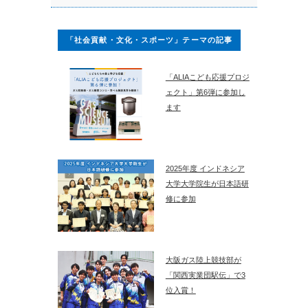
「社会貢献・文化・スポーツ」テーマの記事
「ALIAこども応援プロジ
ェクト」第6弾に参加し
ます
2025年度 インドネシア
大学大学院生が日本語研
修に参加
大阪ガス陸上競技部が
「関西実業団駅伝」で3
位入賞！