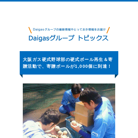
大阪ガス硬式野球部の硬式ボール再生＆寄
贈活動で、寄贈ボールが1,000個に到達！