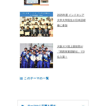
2025年度 インドネシア
大学大学院生が日本語研
修に参加
大阪ガス陸上競技部が
「関西実業団駅伝」で3
位入賞！
このテーマの一覧
テーマから記事を探す