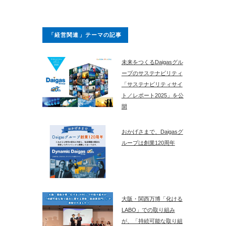
「経営関連」テーマの記事
未来をつくるDaigasグル
ープのサステナビリティ
「サステナビリティサイ
ト／レポート2025」を公
開
おかげさまで、Daigasグ
ループは創業120周年
大阪・関西万博「化ける
LABO」での取り組み
が、「持続可能な取り組