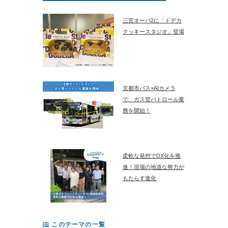
三宮オーパ2に「ドデカ
クッキースタジオ」登場
京都市バス×AIカメラ
で、ガス管パトロール業
務を開始！
柔軟な発想でDX化を推
進！現場の地道な努力が
もたらす進化
このテーマの一覧