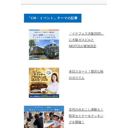
「CM・イベント」テーマの記事
「イケフェス大阪2025」
に大阪ガスビルと
NEXT21が参加決定
本日スタート！贅沢な秋
のガスてん
古代の火おこし体験も！
防災セミナー＆クッキン
グを開催！