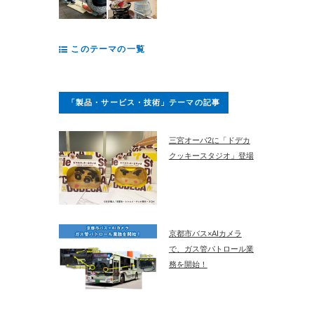
このテーマの一覧
「製品・サービス・技術」テーマの記事
三宮オーパ2に「ドデカ
クッキースタジオ」登場
京都市バス×AIカメラ
で、ガス管パトロール業
務を開始！