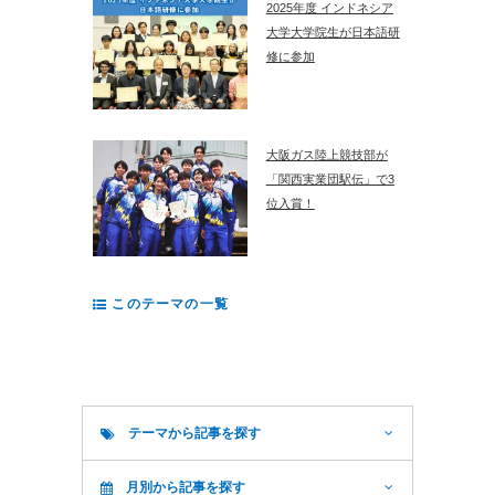
2025年度 インドネシア
大学大学院生が日本語研
修に参加
大阪ガス陸上競技部が
「関西実業団駅伝」で3
位入賞！
このテーマの一覧
テーマから記事を探す
月別から記事を探す