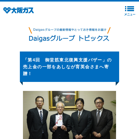
「第4回 御堂筋東北復興支援バザー」の
売上金の一部をあしなが育英会さまへ寄
贈！