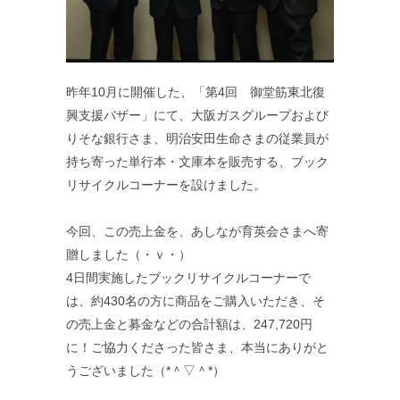
昨年10月に開催した、「第4回 御堂筋東北復
興支援バザー」にて、大阪ガスグループおよび
りそな銀行さま、明治安田生命さまの従業員が
持ち寄った単行本・文庫本を販売する、ブック
リサイクルコーナーを設けました。
今回、この売上金を、あしなが育英会さまへ寄
贈しました（・ｖ・）
4日間実施したブックリサイクルコーナーで
は、約430名の方に商品をご購入いただき、そ
の売上金と募金などの合計額は、247,720円
に！ご協力くださった皆さま、本当にありがと
うございました（*＾▽＾*）