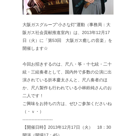
大阪ガスグループ“小さな灯”運動（事務局：大
阪ガス社会貢献推進室内）は、2013年12月17
日（火）に「第53回 大阪ガス癒しの音楽」を
開催します☆
今回お招きするのは、尺八・筝・十七絃・二十
絃・三絃奏者として、国内外で多数の公演に出
演されている折本慶太さんと、尺八奏者のほ
か、尺八製作も行われている小林鈴純さんのお
二人です！
ご興味をお持ちの方は、ぜひご参加くださいね
（・ｖ・）
--------------------
【開催日時】2013年12月17日（火） 18：30
開演（開場17：45）