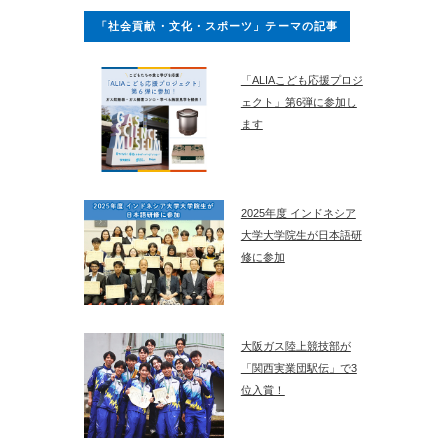
「社会貢献・文化・スポーツ」テーマの記事
「ALIAこども応援プロジ
ェクト」第6弾に参加し
ます
2025年度 インドネシア
大学大学院生が日本語研
修に参加
大阪ガス陸上競技部が
「関西実業団駅伝」で3
位入賞！