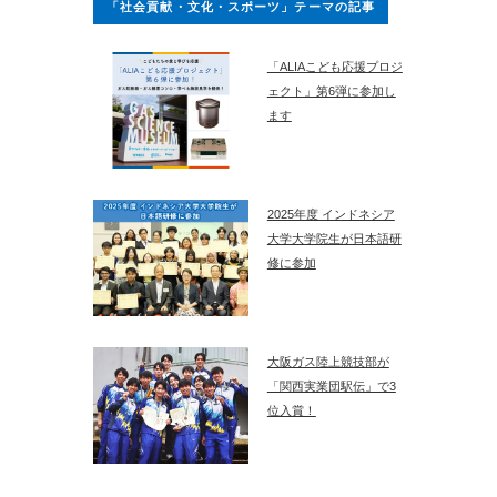
「社会貢献・文化・スポーツ」テーマの記事
「ALIAこども応援プロジ
ェクト」第6弾に参加し
ます
2025年度 インドネシア
大学大学院生が日本語研
修に参加
大阪ガス陸上競技部が
「関西実業団駅伝」で3
位入賞！