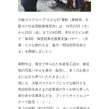
大阪ガスグループ“小さな灯”運動（事務局：大
阪ガス社会貢献推進室内）は、10月22日（火）
から25日（金）までの4日間、本社ガスビル前
で「第4回 御堂筋東北復興支援バザー」（共
催：りそな銀行さま、協力：明治安田生命さ
ま）を開催しました☆
期間中は、東北で作られた水産加工品や、被災
地の写真パネルを展示・販売し、多くのお客さ
まにお立ち寄りいただきました！
他にも、大阪ガスグループとりそな銀行さま、
明治安田生命さまの従業員の方々が持ち寄った
単行本や文庫本などを、ブックリサイクルコー
ナーで販売（・ｖ・）
売上の全額（約18万円）は、あしなが育英会さ