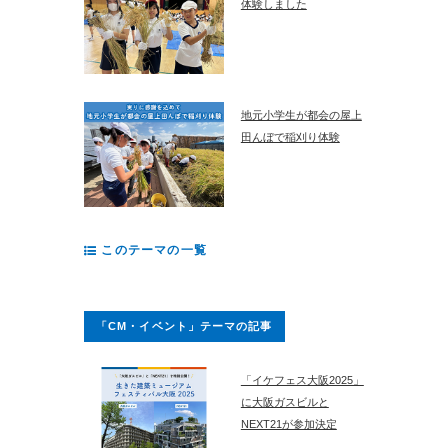
体験しました
地元小学生が都会の屋上
田んぼで稲刈り体験
このテーマの一覧
「CM・イベント」テーマの記事
「イケフェス大阪2025」
に大阪ガスビルと
NEXT21が参加決定