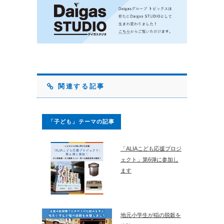
関連する記事
「子ども」テーマの記事
「ALIAこども応援プロジ
ェクト」第6弾に参加し
ます
地元小学生が稲の脱穀を