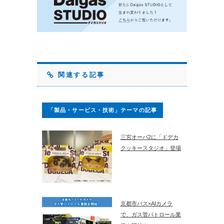
関連する記事
「製品・サービス・技術」テーマの記事
三宮オーパ2に「ドデカ
クッキースタジオ」登場
京都市バス×AIカメラ
で、ガス管パトロール業