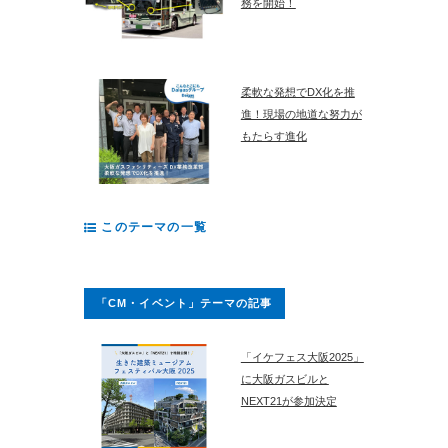
務を開始！
柔軟な発想でDX化を推
進！現場の地道な努力が
もたらす進化
このテーマの一覧
「CM・イベント」テーマの記事
「イケフェス大阪2025」
に大阪ガスビルと
NEXT21が参加決定