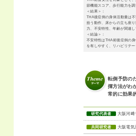
節機能スコア、歩行能力を調
＜結果＞：
THA後症例の身体活動量は
拾う動作、床からの立ち座り
力、不安特性、年齢が関連し
＜結論＞：
不安特性はTHA術後症例の
を有しやすく、リハビリテー
転倒予防の
揮方法がわ
常的に効果
大阪河﨑
研究代表者
大阪電気
共同研究者