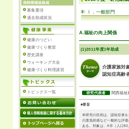
募集要項
Ⅰ．一般部門
IR情報
過去助成状況
A.福祉の向上関係
採用情報
健康のつどい
健康づくり教室
(1)2011年度1年助成
歴史講座
プレスリリース
ウォーキング大会
介護家族対
健康づくり料理講習
認知症高齢
トピックス一覧
関西福祉
研究代表者
ご
■要旨
業務
本研究の目的は、認知症者を
介護負担感など一般的な評価
ある。対象は、A市（人口80