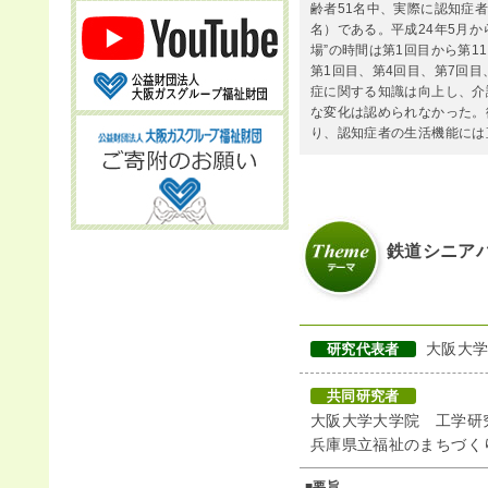
齢者51名中、実際に認知症者
名）である。平成24年5月か
場”の時間は第1回目から第
お問
第1回目、第4回目、第7回目
症に関する知識は向上し、介
な変化は認められなかった。
り、認知症者の生活機能には
鉄道シニア
大阪大学
研究代表者
共同研究者
大阪大学大学院 工学研
兵庫県立福祉のまちづく
■要旨