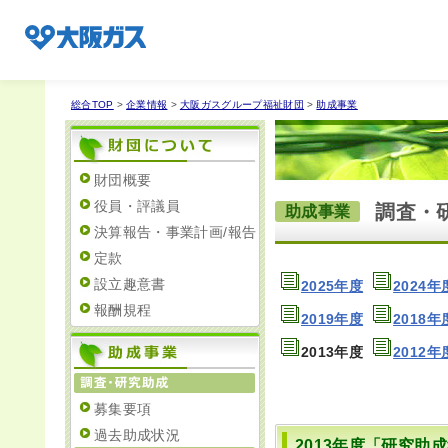
総合TOP
>
企業情報
>
大阪ガスグループ福祉財団
>
助成事業
企業情報TOP
財団概要
役員・評議員
調査・
助成事業
企業/グループについて
決算報告・事業計画/報告
定款
設立趣意書
2025年度
2024年
社会貢献
報酬規程
2019年度
2018年
2013年度
2012年
技術開発
募集要項
過去助成状況
サステナビリティ
2013年度「研究助