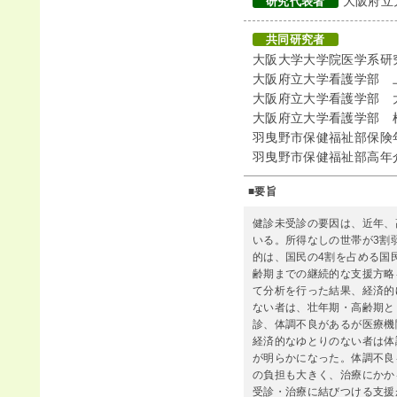
大阪府立
研究代表者
共同研究者
大阪大学大学院医学系研
大阪府立大学看護学部 
大阪府立大学看護学部 
大阪府立大学看護学部 
羽曳野市保健福祉部保険
羽曳野市保健福祉部高年
■要旨
健診未受診の要因は、近年、
いる。所得なしの世帯が3割
的は、国民の4割を占める国
齢期までの継続的な支援方略を
て分析を行った結果、経済的ゆ
ない者は、壮年期・高齢期と
診、体調不良があるが医療機
経済的なゆとりのない者は体
が明らかになった。体調不良
の負担も大きく、治療にかか
受診・治療に結びつける支援