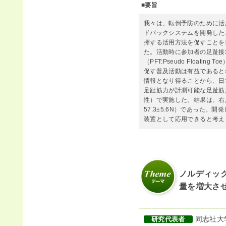
■要旨
我々は、転倒予防のために活
ドバックシステムを開発した
揮する活用方法を促すことを
た。活動時に参加者の足趾接
（PFT:Pseudo Floa
促す普及活動は有益であると
情報となり得ることから、日
足趾筋力が計測可能な足趾筋
性）で実施した。結果は、右足趾筋
57.3±5.6N）であった
装置として応用できると考え
ノルディッ
量を増大さ
同志社大
研究代表者