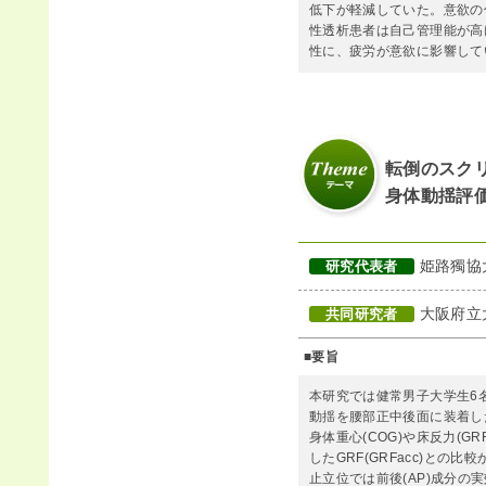
低下が軽減していた。意欲の
性透析患者は自己管理能が高
性に、疲労が意欲に影響して
転倒のスク
身体動揺評
姫路獨協
研究代表者
大阪府立
共同研究者
■要旨
本研究では健常男子大学生6名
動揺を腰部正中後面に装着し
身体重心(COG)や床反力(G
したGRF(GRFacc)と
止立位では前後(AP)成分の実