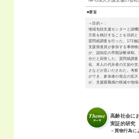
NPO法人介護支援の会
■要旨
＜目的＞：
地域包括支援センターと諸機
方策を検討することを目的と
質問紙調査を行った。173
支援推進員が参加する事例検
が、認知症の早期診断体制、
分だと回答した。質問紙調査
化、本人の代弁者の欠如や支
さなどが見いだされた。考察
ができ、参加者の視点の拡大
が、支援困難感の軽減や地域
高齢社会に
実証的研究
－買物行為に