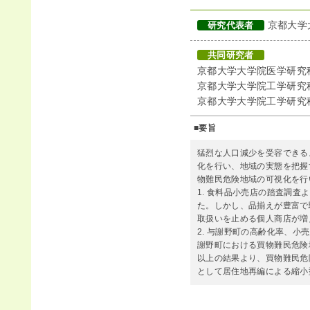
京都大学
研究代表者
共同研究者
京都大学大学院医学研究
京都大学大学院工学研究
京都大学大学院工学研究
■要旨
猛烈な人口減少を受容できる
化を行い、地域の実態を把握
物難民危険地域の可視化を行
1. 食料品小売店の踏査調
た。しかし、品揃えが豊富で
取扱いを止める個人商店が増
2. 与謝野町の高齢化率、
謝野町における買物難民危険
以上の結果より、買物難民危
として居住地再編による縮小