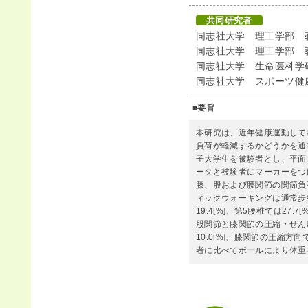
共同研究者
同志社大学 理工学部 
同志社大学 理工学部 
同志社大学 生命医科学
同志社大学 スポーツ健
■要旨
本研究は、近年健康運動して
負荷が軽減するかどうかを通
子大学生を被験者とし、平面
ータと被験者にマーカーをつ
膝、股および腰関節の関節負
ィックウォーキングは通常歩
19.4[%]、第5腰椎では2
股関節と膝関節の圧縮・せん断
10.0[%]、膝関節の圧縮方
者に比べてポールにより体重