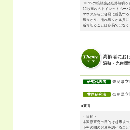
HuNVの接触感染経路解明
12枚重ねのトイレットペー
マウスからは容易に感染する
紙タオル、濡れ紙タオル共に
断ち切ることは容易ではなく
高齢者にお
温熱・光住環
奈良県立
研究代表者
奈良県立
共同研究者
■要旨
＜目的＞
本観察研究の目的は起床後の
下率の間の関連を調べること