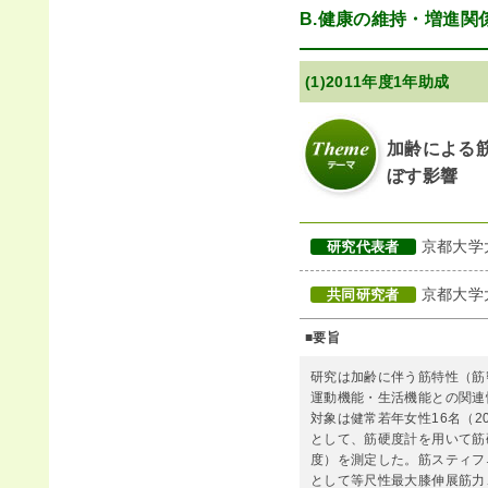
B.健康の維持・増進関
(1)2011年度1年助成
加齢による
ぼす影響
京都大学
研究代表者
京都大学
共同研究者
■要旨
研究は加齢に伴う筋特性（筋
運動機能・生活機能との関連
対象は健常若年女性16名（20
として、筋硬度計を用いて筋
度）を測定した。筋スティフ
として等尺性最大膝伸展筋力