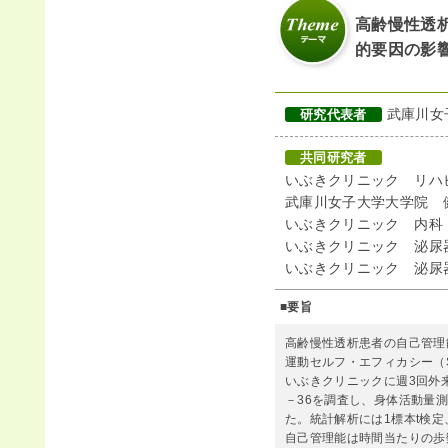
高齢慢性透
的要因の影
武庫川女
研究代表者
共同研究者
いぶきクリニック リハ
武庫川女子大学大学院 
いぶきクリニック 内科
いぶきクリニック 泌尿
いぶきクリニック 泌尿
■要旨
高齢慢性透析患者の自己管理
運動セルフ・エフィカシー（
いぶきクリニックに週3回外来通
－36を調査し、身体活動量測
た。統計解析には1標本t検定
自己管理能は時間当たりの歩