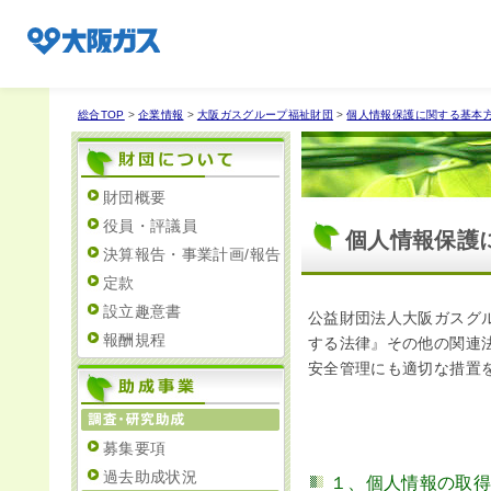
総合TOP
>
企業情報
>
大阪ガスグループ福祉財団
>
個人情報保護に関する基本
企業情報TOP
財団概要
役員・評議員
個人情報保護
企業/グループについて
決算報告・事業計画/報告
定款
設立趣意書
公益財団法人大阪ガスグ
社会貢献
報酬規程
する法律』その他の関連
安全管理にも適切な措置
技術開発
募集要項
過去助成状況
サステナビリティ
１、個人情報の取