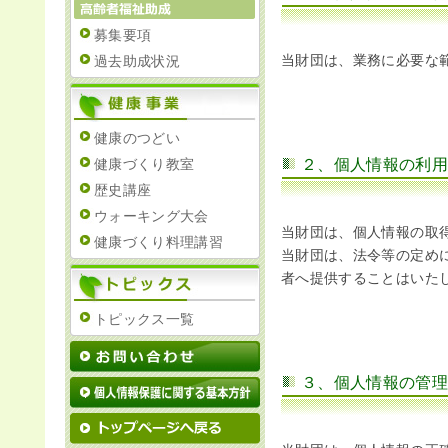
募集要項
IR情報
当財団は、業務に必要な
過去助成状況
採用情報
健康のつどい
健康づくり教室
２、個人情報の利
歴史講座
プレスリリース
ウォーキング大会
当財団は、個人情報の取
健康づくり料理講習
当財団は、法令等の定め
者へ提供することはいた
トピックス一覧
ご
３、個人情報の管
業務