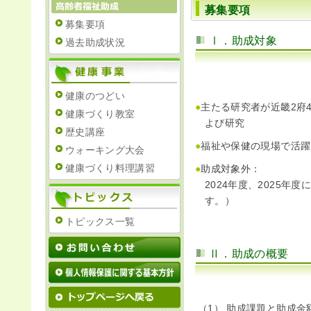
募集要項
募集要項
Ⅰ．助成対象
IR情報
過去助成状況
採用情報
健康のつどい
●
主たる研究者が近畿2府
健康づくり教室
よび研究
歴史講座
プレスリリース
●
福祉や保健の現場で活躍
ウォーキング大会
健康づくり料理講習
●
助成対象外：
2024年度、2025
す。）
トピックス一覧
ご
Ⅱ．助成の概要
業務
（1） 助成課題と助成金