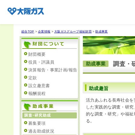
総合TOP
>
企業情報
>
大阪ガスグループ福祉財団
>
助成事業
企業情報TOP
財団概要
役員・評議員
調査・
助成事業
企業/グループについて
決算報告・事業計画/報告
定款
設立趣意書
助成趣旨
社会貢献
報酬規程
活力あふれる長寿社会を
した実践的な調査・研究
技術開発
的な調査・研究」や福祉
る。
募集要項
過去助成状況
サステナビリティ