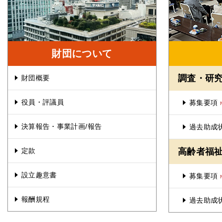
お問
財団について
調査・研
財団概要
役員・評議員
募集要項
決算報告・事業計画/報告
過去助成
定款
高齢者福
設立趣意書
募集要項
報酬規程
過去助成