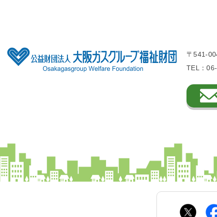
〒541-
TEL：06-