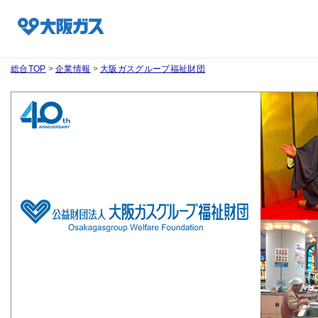
総合TOP
>
企業情報
>
大阪ガスグループ福祉財団
企業情報TOP
企業/グループについて
社会貢献
技術開発
サステナビリティ