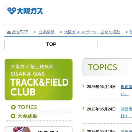
総合TOP
>
企業情報
>
大阪ガス スポーツ・文化の活動
>
企業情報TOP
企業/グループについて
2026年06月14日
堀畑選
社会貢献
た。
技術開発
2026年05月24日
関西実
録
サステナビリティ
2026年05月10日
壹岐選