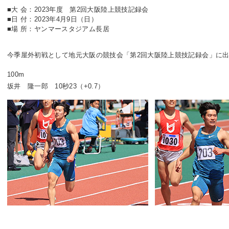
■大 会：
2023年度 第2回大阪陸上競技記録会
■日 付：
2023年4月9日（日）
■場 所：
ヤンマースタジアム長居
今季屋外初戦として地元大阪の競技会「第2回大阪陸上競技記録会」に
100m
坂井 隆一郎 10秒23（+0.7）