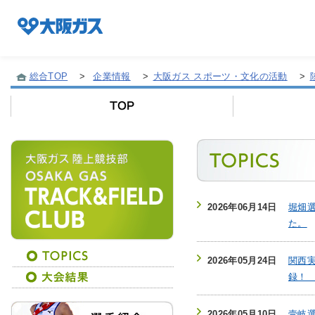
総合TOP
>
企業情報
>
大阪ガス スポーツ・文化の活動
>
企業情報TOP
企業/グループについて
2026年06月14日
堀畑選
社会貢献
た。
技術開発
2026年05月24日
関西実
録
サステナビリティ
2026年05月10日
壹岐選