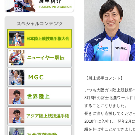
IR情報
採用情報
プレスリリース
【川上選手コメント】
いつも大阪ガス陸上競技部
8月6日の富士北麓ワール
ご
することになりました。
長きに渡り応援してくださ
業務
2018年に入社し、翌年2
績を伸ばすことができまし