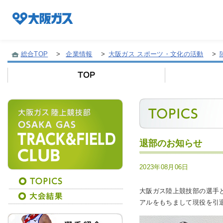
総合TOP
>
企業情報
>
大阪ガス スポーツ・文化の活動
>
企業情報TOP
企業/グループについて
退部のお知らせ
社会貢献
2023年08月06日
技術開発
大阪ガス陸上競技部の選手と
アルをもちまして現役を引
サステナビリティ