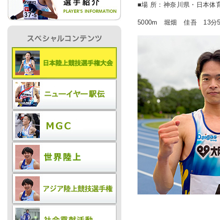
■場 所：
神奈川県・日本体
5000m 堀畑 佳吾 13分5
IR情報
採用情報
プレスリリース
ご
業務