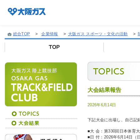
総合TOP
>
企業情報
>
大阪ガス スポーツ・文化の活動
>
企業情報TOP
企業/グループについて
大会結果報告
社会貢献
2026年6月14日
技術開発
下記大会に出場し、自己記
■大 会：
第330回日本体育
サステナビリティ
■日 付：
2026年6月14日（