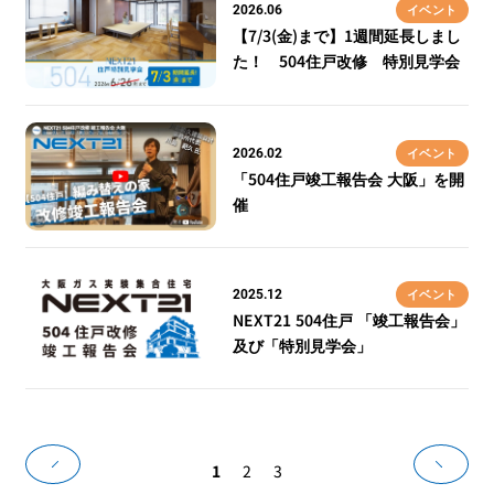
イベント
2026.06
【7/3(金)まで】1週間延長しまし
た！ 504住戸改修 特別見学会
IR情報
採用情報
イベント
2026.02
「504住戸竣工報告会 大阪」を開
催
プレスリリース
イベント
2025.12
NEXT21 504住戸 「竣工報告会」
企業情報
及び「特別見学会」
ご家庭のお客さま
業務用・産業用のお客さま
1
2
3