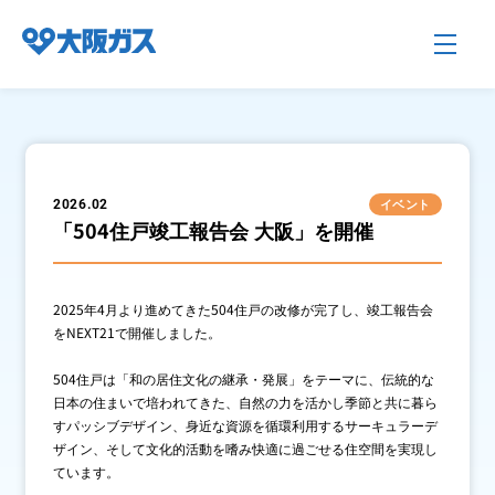
企業情報TOP
イベント
2026.02
「504住戸竣工報告会 大阪」を開催
企業/グループについて
2025年4月より進めてきた504住戸の改修が完了し、竣工報告会
社会貢献
をNEXT21で開催しました。
504住戸は「和の居住文化の継承・発展」をテーマに、伝統的な
日本の住まいで培われてきた、自然の力を活かし季節と共に暮ら
技術開発
すパッシブデザイン、身近な資源を循環利用するサーキュラーデ
ザイン、そして文化的活動を嗜み快適に過ごせる住空間を実現し
ています。
サステナビリティ