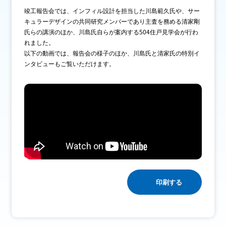
竣工報告会では、インフィル設計を担当した川島範久氏や、サー
キュラーデザインの共同研究メンバーであり主査を務める清家剛
IR情報
氏らの講演のほか、川島氏自らが案内する504住戸見学会が行わ
れました。
以下の動画では、報告会の様子のほか、川島氏と清家氏の特別イ
ンタビューもご覧いただけます。
採用情報
プレスリリース
企業情報
ご家庭のお客さま
印刷する
業務用・産業用のお客さま