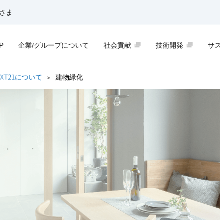
さま
P
企業/グループについて
社会貢献
技術開発
サ
EXT21について
建物緑化