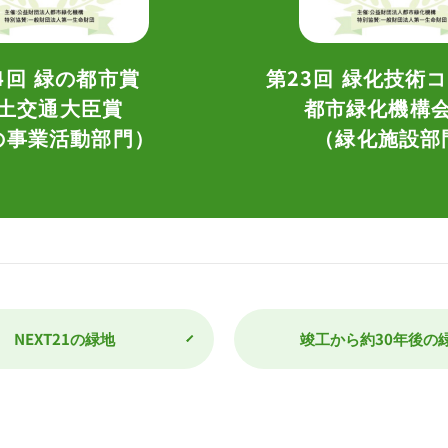
4回
緑の都市賞
第23回
緑化技術コ
土交通大臣賞
都市緑化機構
の事業活動部門）
（緑化施設部
NEXT21の緑地
竣工から約30年後の