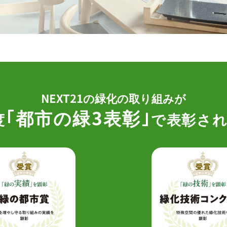
NEXT21の緑化の取り組みが
｢都市の緑3表彰｣
度
で
表彰さ