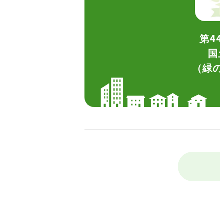
第4
国
（緑