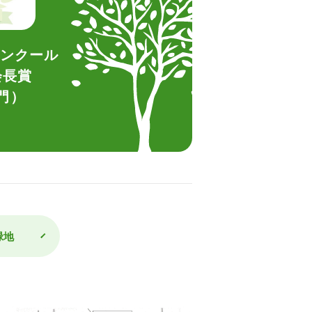
ンクール
会長賞
門）
緑地