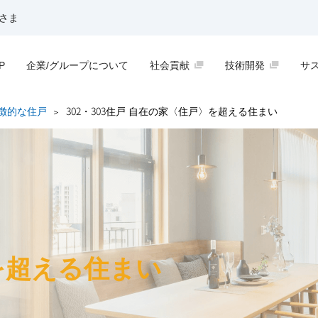
さま
P
企業/グループについて
社会貢献
技術開発
サ
徴的な住戸
302・303住戸 自在の家〈住戸〉を超える住まい
を
超える住まい