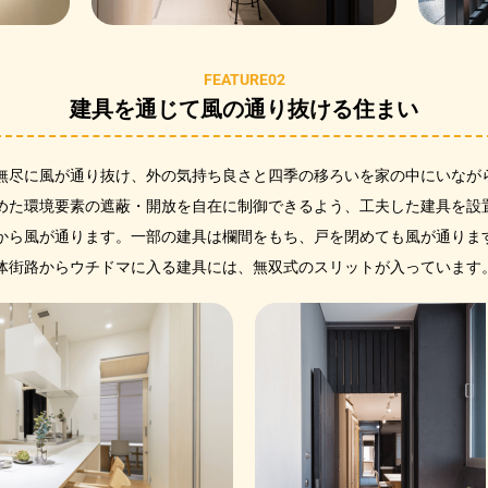
FEATURE02
建具を通じて風の通り抜ける住まい
無尽に風が通り抜け、外の気持ち良さと四季の移ろいを家の中にいなが
めた環境要素の遮蔽・開放を自在に制御できるよう、工夫した建具を設
から風が通ります。一部の建具は欄間をもち、戸を閉めても風が通りま
体街路からウチドマに入る建具には、無双式のスリットが入っています