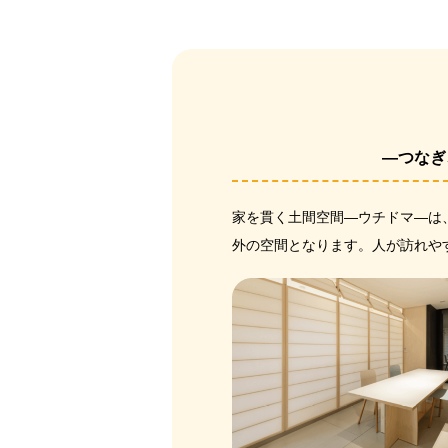
―つなぎ
家を貫く土間空間―ウチドマ―は
外の空間となります。人が訪れや