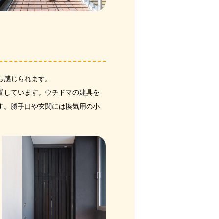
ら感じられます。
置しています。ウチドマの建具を
す。勝手口や玄関には換気用の小
。