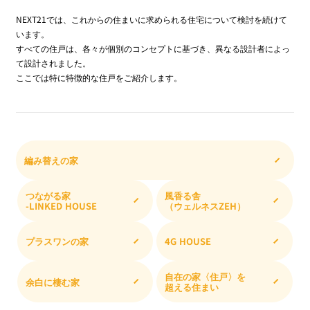
NEXT21では、これからの住まいに求められる住宅について検討を続けて
います。
IR情報
すべての住戸は、各々が個別のコンセプトに基づき、異なる設計者によっ
て設計されました。
ここでは特に特徴的な住戸をご紹介します。
採用情報
プレスリリース
編み替えの家
つながる家
風香る舎
-LINKED HOUSE
（ウェルネスZEH）
企業情報
プラスワンの家
4G HOUSE
ご家庭のお客さま
自在の家〈住戸〉を
業務用・産業用のお客さま
余白に棲む家
超える住まい