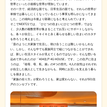
世帯といった小規模な世帯が増加しています。
その一方で、経済的な面でも、日常生活の面でも、それらの世帯が
単独では暮らしにくくなっているという事実も明らかになってきま
お問い合わせ
English
した。この傾向は今後より顕著になると考えられています。
そこでNEXT21では、「ひとつの住まいにひとつの世帯」ではな
く、少人数の複数世帯が集まることでお互いにサポートしながら
も、各々が自立し、イキイキと永く暮らせる新しい住まいのカタチ
を作ろうと考えました。
「昔のように大家族で生活し、助け合うことは難しいかもしれな
い。しかし、そんな中でも親族同士で縦につながることができれ
ば、新しい生活スタイルが見えてくるのではないか」そんな想いを
込めて作られたのが「404住戸 4G HOUSE」です。 この住戸に住ま
うのは、『祖母、母、私、娘』の4つの世代。4人の女性はそれぞれ
が自立した個人として生きながらも、同時にお互いを支え合う暮ら
しを描きました。
『家族の在り方』が変わろうとも、家は変わらない。それが501住
戸のコンセプトです。