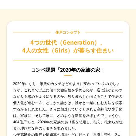
IR情報
住戸コンセプト
採用情報
4つの世代（Generation）、
4人の女性（Girls）が暮らす住まい
プレスリリース
コンペ課題「2020年の家族の家」
2020年になり、家族のカタチはどのように変わっていくのでしょ
うか。これまで以上に個々の独自性を求めるのか、逆に誰かとのつ
企業情報
ながりを求めるようになるのか。独り暮らしが増えることで住居の
個人化が進む一方、どこかの誰かは、誰かと一緒に住む方法を模索
ご家庭のお客さま
するかもしれません。さらに加速していくとされる高齢化や少子化
は、家族に、そして家に、どのような影響を及ぼすのでしょうか。
業務用・産業用のお客さま
404住戸では、2020年の家族のあり姿を想定し、彼ら、彼女らが住
まう理想的な家のカタチを求めました。
少子高齢化の進行や離婚率の増加などに伴って、単身世帯や、2人