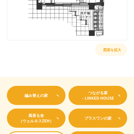
図面を拡大
つながる家
編み替えの家
- LINKED HOUSE
風香る舎
プラスワンの家
（ウェルネスZEH）