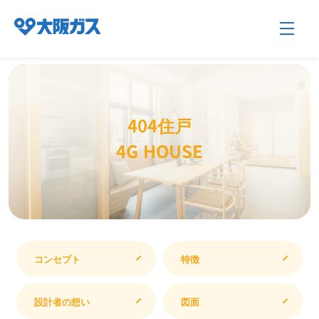
企業情報TOP
404住戸
4G HOUSE
企業/グループについて
社会貢献
コンセプト
特徴
技術開発
設計者の想い
図面
サステナビリティ