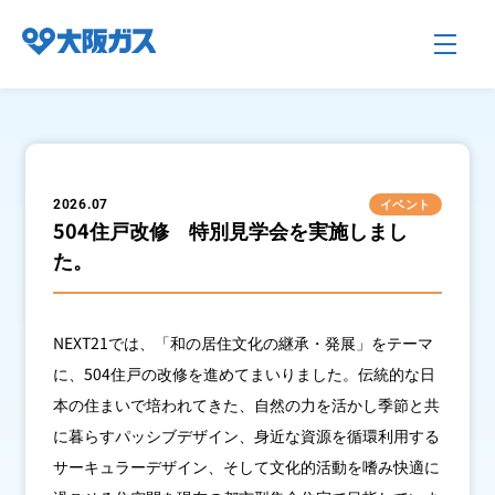
企業情報TOP
イベント
2026.07
504住戸改修 特別見学会を実施しまし
た。
企業/グループについて
社会貢献
NEXT21では、「和の居住文化の継承・発展」をテーマ
に、504住戸の改修を進めてまいりました。伝統的な日
本の住まいで培われてきた、自然の力を活かし季節と共
技術開発
に暮らすパッシブデザイン、身近な資源を循環利用する
サーキュラーデザイン、そして文化的活動を嗜み快適に
サステナビリティ