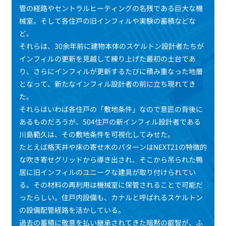
管の経路やセントラルヒーティングの名残である巨大な機
械室。そして各住戸の旧インフィルや実験の蓄積などな
ど。
それらは、30余年前に建物本体のスケルトン設計者たちが
インフィルの更新を見越して練り上げた最初の土台であ
り、さらにインフィルが更新するたびに積み重なった地層
となって、新たなインフィル設計者の前に立ち現れてき
た。
それらはいわば各住戸の「敷地条件」なので意匠の背後に
あるものだろうが、504住戸の新インフィル設計者である
川島範久は、その敷地条件を可視化してみせた。
たとえば格天井や床の寄せ木のパターンはNEXT21の特徴的
な吹き寄せグリッドから導き出され、そこから吊られた鴨
居に旧インフィルのユニークな建具が取り付けられてい
る。その材料の再利用は機械室に保管されることで可能だ
ったらしい。住戸内設備も、カナルと呼ばれるスケルトン
の設備配管経路を活かしている。
過去の蓄積に敬意を払い継承されてきた暗黙の叡智が、ふ