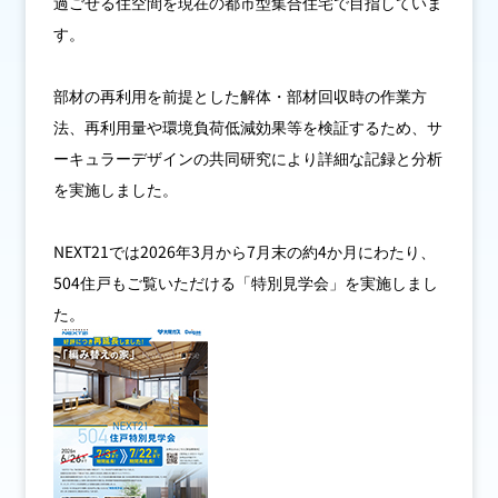
過ごせる住空間を現在の都市型集合住宅で目指していま
す。
IR情報
部材の再利用を前提とした解体・部材回収時の作業方
法、再利用量や環境負荷低減効果等を検証するため、サ
採用情報
ーキュラーデザインの共同研究により詳細な記録と分析
を実施しました。
プレスリリース
NEXT21では2026年3月から7月末の約4か月にわたり、
504住戸もご覧いただける「特別見学会」を実施しまし
た。
企業情報
ご家庭のお客さま
業務用・産業用のお客さま