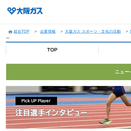
総合TOP
>
企業情報
>
大阪ガス スポーツ・文化の活動
>
ー
企業情報TOP
企業/グループについて
ニュー
社会貢献
技術開発
サステナビリティ