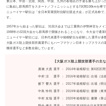
東日本、中部・北陸、関西、中国、九州の各地区の予選を勝ち上がった
に集結し群馬県庁をスタート／フィニッシュとする7区間100kmを襷
ニューイヤー駅伝は「全日本実業団対抗駅伝競走大会」が正式名称で
IR情報
す。
1957年から始まった駅伝は、31回大会までは三重県の伊勢神宮をメ
採用情報
1988年の32回大会から群馬県で開催されることになり、今大会で通算
ニューイヤー駅伝には、日本代表選手や箱根駅伝を経験した選手が多
大阪ガス陸上競技部所属選手にもハーフマラソン日本トップクラスの
プレスリリース
獲得選手など多数在籍しています。
【大阪ガス陸上競技部選手の主
廣瀨 大貴 選手 ： 2014年箱根駅伝 第6区
中村 涼 選手 ： 2016年箱根駅伝 出場（法
ご
籔下 響大 選手 ： 2017年箱根駅伝 出場（
中島 怜利 選手 ： 2019年箱根駅伝 優勝（
業務用
中村 友哉 選手 ： 2020年箱根駅伝 優勝（
野中 優志 選手 ： 2020年第48回全日本実業