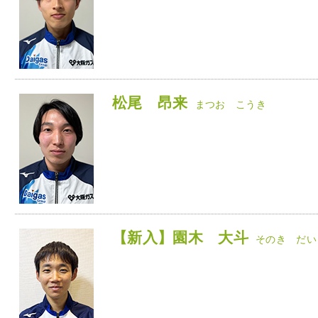
松尾 昂来
まつお こうき
【新入】園木 大斗
そのき だい