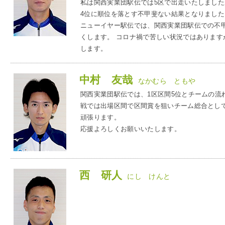
私は関西実業団駅伝では5区で出走いたしました
4位に順位を落とす不甲斐ない結果となりました
ニューイヤー駅伝では、関西実業団駅伝での不
お問
くします。 コロナ禍で苦しい状況ではありま
します。
中村 友哉
なかむら ともや
関西実業団駅伝では、1区区間5位とチームの流
戦では出場区間で区間賞を狙いチーム総合とし
頑張ります。
応援よろしくお願いいたします。
西 研人
にし けんと