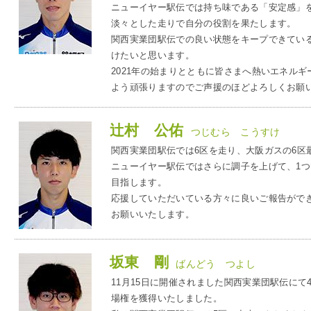
ニューイヤー駅伝では持ち味である「安定感」
淡々とした走りで自分の役割を果たします。
関西実業団駅伝での良い状態をキープできてい
IR情報
けたいと思います。
2021年の始まりとともに皆さまへ熱いエネル
よう頑張りますのでご声援のほどよろしくお願
採用情報
辻村 公佑
つじむら こうすけ
プレスリリース
関西実業団駅伝では6区を走り、大阪ガスの6区
ニューイヤー駅伝ではさらに調子を上げて、1つ
目指します。
応援していただいている方々に良いご報告がで
お願いいたします。
ご
坂東 剛
ばんどう つよし
業務用
11月15日に開催されました関西実業団駅伝に
場権を獲得いたしました。