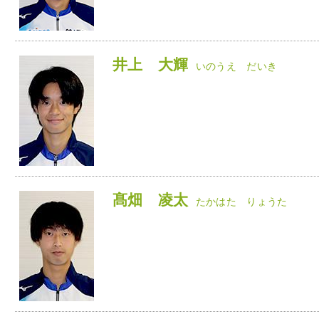
井上 大輝
いのうえ だいき
髙畑 凌太
たかはた りょうた