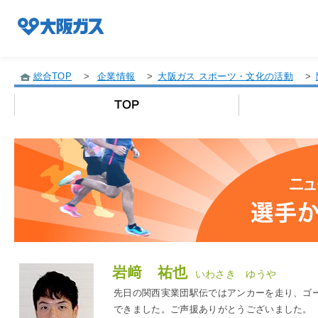
総合TOP
>
企業情報
>
大阪ガス スポーツ・文化の活動
>
企業情報TOP
企業/グループについて
社会貢献
技術開発
岩﨑 祐也
いわさき ゆうや
先日の関西実業団駅伝ではアンカーを走り、ゴ
できました。ご声援ありがとうございました。
サステナビリティ