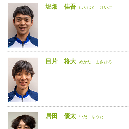
堀畑 佳吾
ほりはた けいご
目片 将大
めかた まさひろ
居田 優太
いだ ゆうた