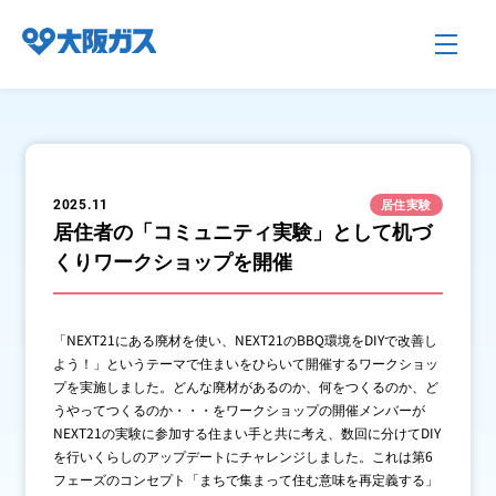
企業情報TOP
居住実験
2025.11
居住者の「コミュニティ実験」として机づ
くりワークショップを開催
企業/グループについて
社会貢献
「NEXT21にある廃材を使い、NEXT21のBBQ環境をDIYで改善し
よう！」というテーマで住まいをひらいて開催するワークショッ
プを実施しました。どんな廃材があるのか、何をつくるのか、ど
技術開発
うやってつくるのか・・・をワークショップの開催メンバーが
NEXT21の実験に参加する住まい手と共に考え、数回に分けてDIY
を行いくらしのアップデートにチャレンジしました。これは第6
フェーズのコンセプト「まちで集まって住む意味を再定義する」
サステナビリティ