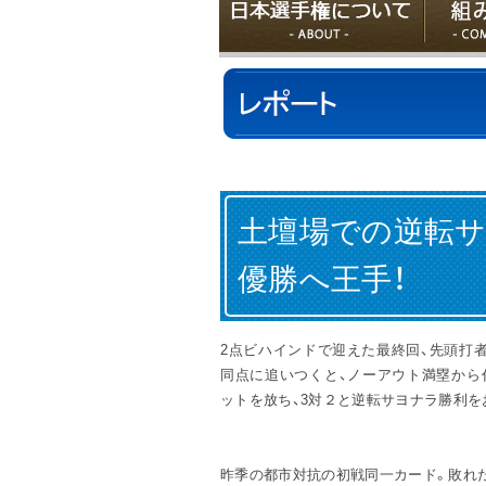
土壇場での逆転サ
優勝へ王手！
2点ビハインドで迎えた最終回、先頭打
同点に追いつくと、ノーアウト満塁から
ットを放ち、3対２と逆転サヨナラ勝利を
昨季の都市対抗の初戦同一カード。敗れ