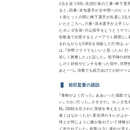
2点を追う9回、先頭打者の三番・峰下
ると、四番・末包選手が左中間へのヒッ
ト前ヒットの間に峰下選手が生還し1点
いたところへ、六番・清水選手が上手く
たホンダ先発・片山投手をとうとうマウ
告敬遠で出塁するとノーアウト満塁に。
まれながらも5球目を強振した打球は、レ
は、「外野フライでもいいと思ったが、打
珍しく興奮した」と話した。 投手陣の好
しのぐ好投やピンチを救った田中、河野
あと一つ。決勝でも総力あげての好ゲー
前田監督の談話
「青柳がよく打った。ああいった場面で
い。だが、打った。さすがだ。 ホンダ
戦、2回戦を任された実績を考えるとエ
速くはなかったが、変化球のキレがよか
球とが同じように腕が振れていて球種が
く外されていた。終盤は少し疲れが見え