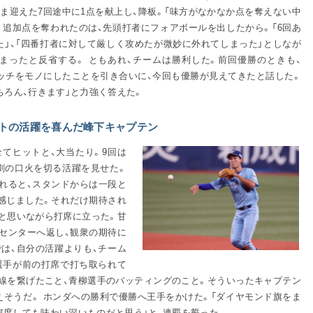
まま迎えた7回途中に1点を献上し、降板。「味方がなかなか点を奪えない中
。追加点を奪われたのは、先頭打者にフォアボールを出したから。「6回あ
た」、「四番打者に対して厳しく攻めたが微妙に外れてしまった」としなが
まったと反省する。 ともあれ、チームは勝利した。前回優勝のときも、
ジマッチをモノにしたことを引き合いに、今回も優勝が見えてきたと話した。
ちろん、行きます」と力強く答えた。
トの活躍を喜んだ峰下キャプテン
全てヒットと、大当たり。9回は
劇の口火を切る活躍を見せた。
れると、スタンドからは一段と
も感じました。それだけ期待され
」と思いながら打席に立った。甘
センターへ返し、観衆の期待に
では、自分の活躍よりも、チーム
選手が前の打席で打ち取られて
線を繋げたこと、青柳選手のバッティングのこと。そういったキャプテン
えそうだ。 ホンダへの勝利で優勝へ王手をかけた。「ダイヤモンド旗をま
何度しても味わい深いものだと思う」と、連覇を誓った。