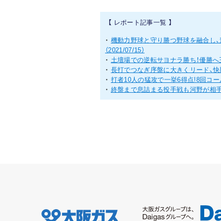
【 レポート記事一覧 】
・
機動力野球と守り勝つ野球を融合し、
（2021/07/15）
・
土壇場での逆転サヨナラ勝ち！優勝へ
・
長打でつなぎ序盤に大きくリード、快
・
打者10人の猛攻で一挙6得点!8回コ
・
終盤まで息詰まる投手戦も河野が相