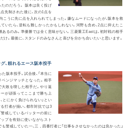
ったのだろう。 阪本は良く投げ
1点先制された後に、次の1点を
、向こうに先に点を入れられてしまった。嫌なムードになったが、阪本を救
れていたら、逆転も難しかったかもしれない。河野も含め、2点に抑えたこ
あるのみ。準優勝では全く意味がない。三菱重工Eastは、初対戦の相手
くだけ。最後に、スタンドのみなさんと喜びを分かち合いたいと思います。
グ、頼れるエース阪本投手
った阪本投手。試合後、「本当に
、リベンジマッチとなった。相手
で大敗を喫した相手だ。やり返
ャーが頑張ってここまで勝ち上
、とにかく負けられない」とい
する打者が揃い、都市対抗では3
「警戒しているバッターの前に
アップを有効に使いながらスト
でも警戒していた一、三，四番打者に「仕事をさせなかったのは良かった」