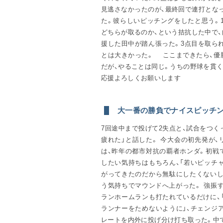
見逃さなかったのが、最終回で連打とな
た。彼らしいピッチングをしたと思う。
どちらが取るのか、という拮抗した中で
援した田中が踏ん張った。3点目を取ら
とは大きかった。 ここまできたら、優勝
だが、やることは同じ。うちの野球を貫
応援よろしくお願いします
大一番の勝負でナイスピッチン
7回途中まで投げて2失点と、試合をつく
疲れた」と話した。 今大会の初先発が
は、昨年の都市対抗の覇者ホンダ。初戦
したい気持ちはもちろん、「若いピッチ
がってきたのだから無駄にしたくないし
う気持ちでマウンドへ上がった。 強振
ランホームランも打たれているだけに、
ランナーをためないように」、チェンジ
レートを内外に投げ分け打ち取った。中