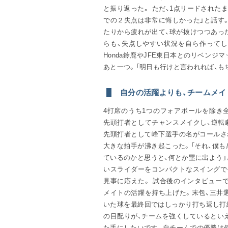
と振り返った。 ただ、1点リードされた
での２失点は非常に悔しかった」と話す
たりから疲れが出て、球が抜けつつあっ
らも、失点しやすい状況を自ら作ってし
Honda鈴鹿やJFE東日本とのリベン
あと一つ。「明日も行けと言われれば、も
自分の活躍よりも、チームメイ
4打席のうち1つのフォアボールを除き
先頭打者としてチャンスメイクし、逆転
先頭打者として峰下選手の名がコールさ
大きな拍手が沸き起こった。「それ、僕
ているのかと思うと、何とか塁に出よう
いスライダーをコンパクトなスイングで
見事に応えた。 試合後のインタビュー
メイトの活躍を持ち上げた。末包、三井
いた球を最終回ではしっかり打ち返し打
の目配りが、チームを強くしているとい
た手にしたいです。自チームでの優勝は