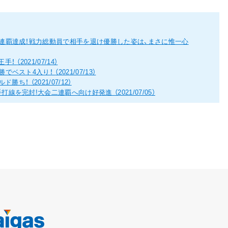
連覇達成！戦力総動員で相手を退け優勝した姿は、まさに惟一心
王手！
（2021/07/14）
勝でベスト4入り！
（2021/07/13）
ールド勝ち！
（2021/07/12）
手打線を完封!大会二連覇へ向け好発進
（2021/07/05）