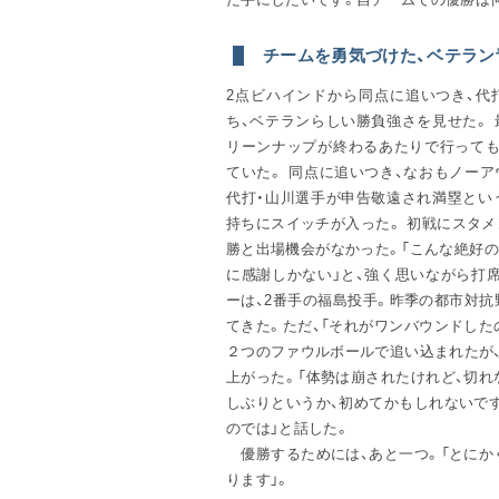
チームを勇気づけた、ベテラン
2点ビハインドから同点に追いつき、代
ち、ベテランらしい勝負強さを見せた。
リーンナップが終わるあたりで行っても
ていた。 同点に追いつき、なおもノー
代打・山川選手が申告敬遠され満塁とい
持ちにスイッチが入った。 初戦にスタメ
勝と出場機会がなかった。「こんな絶好
に感謝しかない」と、強く思いながら打
ーは、2番手の福島投手。昨季の都市対
てきた。ただ、「それがワンバウンドした
２つのファウルボールで追い込まれたが
上がった。「体勢は崩されたけれど、切れ
しぶりというか、初めてかもしれないです
のでは」と話した。
優勝するためには、あと一つ。「とにか
ります」。