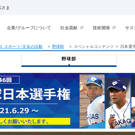
客さま
企業/グループについて
社会貢献
技術開発
サス
ス スポーツ・文化の活動
>
野球部
>
スペシャルコンテンツ
>
日本選