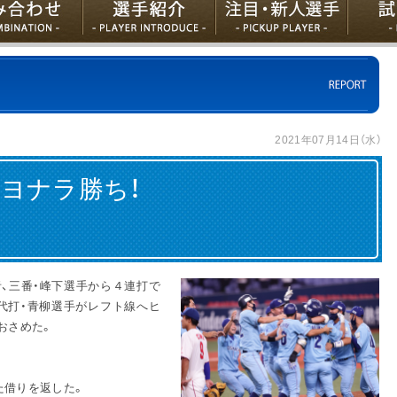
2021年07月14日（水）
ヨナラ勝ち！
者、三番・峰下選手から４連打で
代打・青柳選手がレフト線へヒ
おさめた。
た借りを返した。