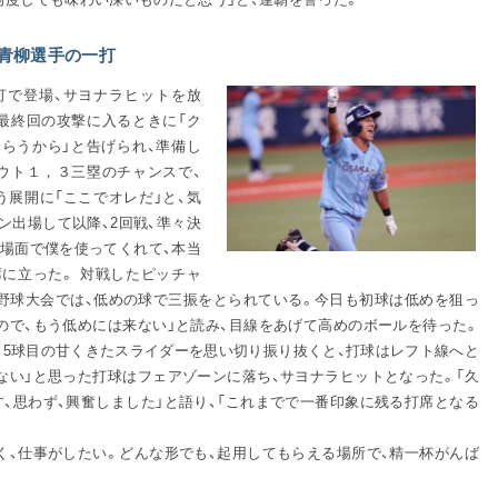
青柳選手の一打
打で登場、サヨナラヒットを放
 最終回の攻撃に入るときに「ク
らうから」と告げられ、準備し
アウト１，３三塁のチャンスで、
う展開に「ここでオレだ」と、気
ン出場して以降、2回戦、準々決
の場面で僕を使ってくれて、本当
席に立った。 対戦したピッチャ
抗野球大会では、低めの球で三振をとられている。今日も初球は低めを狙っ
ので、もう低めには来ない」と読み、目線をあげて高めのボールを待った。
、5球目の甘くきたスライダーを思い切り振り抜くと、打球はレフト線へと
ない」と思った打球はフェアゾーンに落ち、サヨナラヒットとなった。「久
、思わず、興奮しました」と語り、「これまでで一番印象に残る打席となる
く、仕事がしたい。どんな形でも、起用してもらえる場所で、精一杯がんば