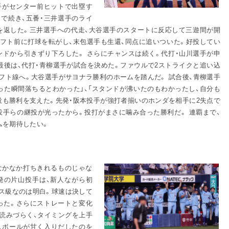
選手がセンター前ヒットで出塁す
トで続き、五番・三井選手のライ
を返した。三井選手への代走、大谷選手のスタートに反応して三遊間が開
レフト前に打球を転がし、末包選手も生還、同点に追いついた。好投してい
ンドから引きずり下ろした。 さらにチャンスは続く。代打・山川選手が申
最後は、代打・青柳選手が試合を決めた。ファウルで2ストライクと追い込
フト線へ。大谷選手がサヨナラ勝利のホームを踏んだ。 試合後、青柳選手
った瞬間落ちるとわかった」、「スタンドが沸いたのもわかったし、自分も
投も勝利を支えた。先発・阪本投手が強打者揃いのホンダを相手に2失点で
投手らの継投が光ったから。投打がまさに噛み合った勝利だ。 連覇まで、
ムを期待したい。
なかなか打ちきれるものじゃな
先発の片山投手は、新人ながら初
ース級なのは明白。球速は決して
った。さらにストレートと変化
読みづらく、タイミングを上手
、ボールが甘く入りだしたのを