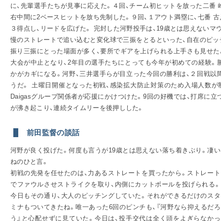
に、先輩選手たちが見事に応えた。４回、チーム初ヒットを放った二番 
右中間に2ベースヒットを放ち先制した。９回、１アウト満塁に、七番 古
３得点し、リードを広げた。 完封した河野投手は、19歳とは思えないマ
お問
慢のストレートで追い込むと変化球で三振をとるといった、自在のピッ
振り三振にとった場面が多く、要所でギアを上げられる上手さも見せた
大会が中止となり、2年目の選手たちにとっても今年が初めての経験。
かがカギになる。河野、三井選手らが目立った今回の勝利は、２回戦以
うだ。 土曜日開催となった初戦、感染拡大防止対策のため入場人数が
Daigasグループ関係者が応援にかけつけた。9回の好機では、打席に
が沸き起こり、連続タイムリーを後押しした。
前田監督の談話
河野が良く投げた。何度も言うが19歳とは思えない落ち着きぶり。凄い
ねのひと言。
初戦の先発を任せたのは、力あるストレートを買ったから。ストレート
でファウルさせストライクを取り、内側にカットボールを投げられる。
今日もその通り、大人のピッチングしていた。それができるだけのスタ
ミナもついてきたね。唯一あった6回のピンチも、『河野なら抑えるだろ
う』と心配せずに見ていた。今日は、投手交代は全く頭をよぎらなかっ