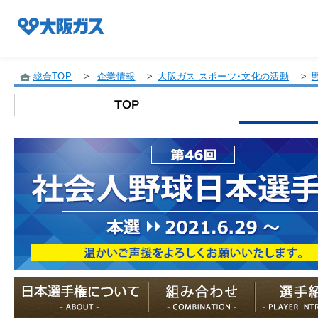
総合TOP
>
企業情報
>
大阪ガス スポーツ・文化の活動
>
企業情報TOP
企業/グループについて
社会貢献
技術開発
サステナビリティ