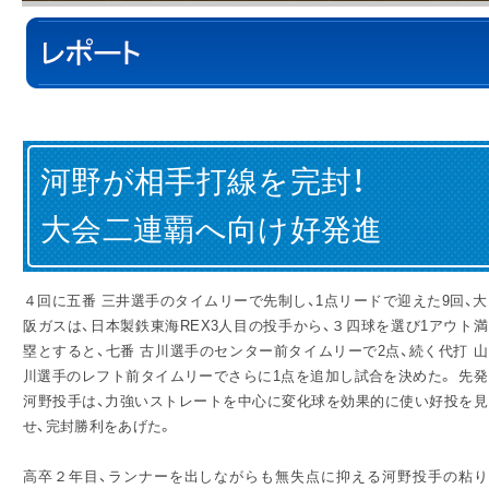
IR情報
採用情報
河野が相手打線を完封！
プレスリリース
大会二連覇へ向け好発進
４回に五番 三井選手のタイムリーで先制し、1点リードで迎えた9回、大
阪ガスは、日本製鉄東海REX3人目の投手から、３四球を選び1アウト満
塁とすると、七番 古川選手のセンター前タイムリーで2点、続く代打 山
川選手のレフト前タイムリーでさらに1点を追加し試合を決めた。 先発
ご
河野投手は、力強いストレートを中心に変化球を効果的に使い好投を見
せ、完封勝利をあげた。
業務
高卒２年目、ランナーを出しながらも無失点に抑える河野投手の粘り