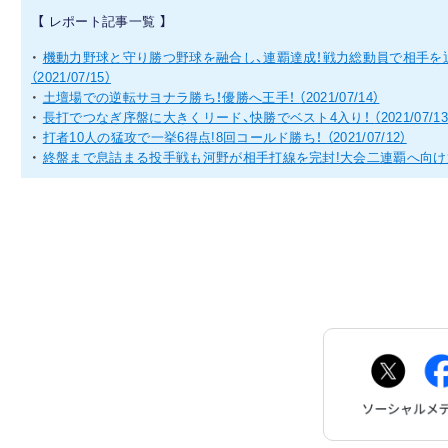
【 レポート記事一覧 】
・
機動力野球と守り勝つ野球を融合し、連覇達成！戦力総動員で相手を
（2021/07/15）
・
土壇場での逆転サヨナラ勝ち！優勝へ王手！
（2021/07/14）
・
長打でつなぎ序盤に大きくリード、快勝でベスト4入り！
（2021/07/13
・
打者10人の猛攻で一挙6得点!8回コールド勝ち！
（2021/07/12）
・
終盤まで息詰まる投手戦も河野が相手打線を完封!大会二連覇へ向