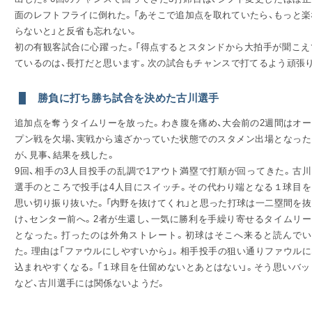
面のレフトフライに倒れた。「あそこで追加点を取れていたら、もっと
らないと」と反省も忘れない。
初の有観客試合に心躍った。「得点するとスタンドから大拍手が聞こえ
ているのは、長打だと思います。次の試合もチャンスで打てるよう頑張り
勝負に打ち勝ち試合を決めた古川選手
追加点を奪うタイムリーを放った。わき腹を痛め、大会前の2週間はオー
プン戦を欠場、実戦から遠ざかっていた状態でのスタメン出場となった
が、見事、結果を残した。
9回、相手の3人目投手の乱調で1アウト満塁で打順が回ってきた。古川
選手のところで投手は4人目にスイッチ。その代わり端となる１球目を
思い切り振り抜いた。「内野を抜けてくれ」と思った打球は一二塁間を抜
け、センター前へ。2者が生還し、一気に勝利を手繰り寄せるタイムリー
となった。打ったのは外角ストレート。初球はそこへ来ると読んでい
た。理由は「ファウルにしやすいから」。相手投手の狙い通りファウル
込まれやすくなる。「１球目を仕留めないとあとはない」。そう思いバ
など、古川選手には関係ないようだ。