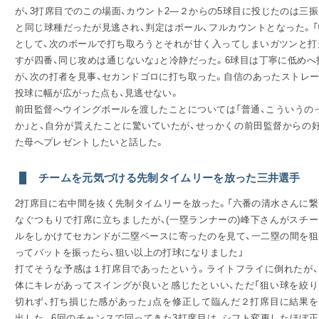
が、3打席目でのこの場面、カウント2―２からの5球目に投じたのは三振
と同じ球種だったが見逃され、判定はボール、フルカウントとなった。
として、次のボールで打ち取ろうとそれが甘く入ってしまいガツンと打
すが四番、同じ攻めは通じないな」と冷静だった。6球目は丁寧に低め
が、次の打者を見事、セカンドゴロに打ち取った。自信のあったストレ
投球に幅が広がった点も、見逃せない。
前田監督へウイングボールを渡したことについては「普通、こういうの
か」と、自分が貰えたことに驚いていたが、せっかくの前田監督からの
た母へプレゼントしたいと話した。
チームを元気づける先制タイムリーを放った三井選手
2打席目に右中間を抜く先制タイムリーを放った。「六番の清水さんに繋
なぐつもりで打席に立ちましたが、(一塁ランナーの)峰下さんがスチー
ルをしかけてセカンドが二塁ベースに寄ったのを見て、一二塁の間を狙
ってバットを振ったら、狙い以上の打球になりました」
打てそうな予感は１打席目であったという。ライトフライに倒れたが、
体にキレがあってスイングが良いと感じたといい、ただ「狙い球を絞り
切れず、打ち損じた感があった」点を修正して臨んだ２打席目に結果を
出した。6回のチャンスで回ってきた3打席目は、シフト変更したほぼ正