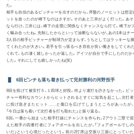
た。
相手も自信のあるピッチャーを出すのだから、序盤のノーヒットは想定
ットを放ったのが峰下なのはさすが。そのあと三井がよく打った。あそ
なら行け、三井には、峰下の走塁に関係なくチャンスなら打て。峰下が
く噛み合ったね。先制したからといって油断ならないが、あの1本はチ
3人目の相手ピッチャーが制球力が定まらず、うちとしてはラッキーな
てくれたのが大きい。若手を引っ張るべき存在が良い働きをしてくれた
くれて、もの凄く嬉しかったが返した。アイツが自分で手にしたのだか
した。それにしても嬉しかったね(笑)
6回ピンチも落ち着き払って完封勝利の河野投手
9回を投げて被安打５、１四球と好投。何より連打を許さなかった。ピッ
チャー有利なカウントからヒットされるとすぐに短気を起こし、次打者
に投げ急ぎまたヒット……と傷口を広げてしまうところがあったが、
「今日は落ち着いて次打者を打ち取れた」と振り返る。
6回、一番から始まった相手打線にチャンスを作られ、2アウト二塁で迎
えた相手の四番打者にフォアボールを出したが、「フォアボールでしの
いだ」という心境だったという。前の2打席は空振り三振にとっていた