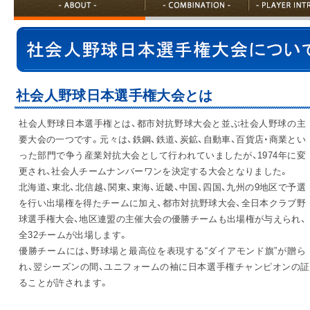
IR情報
採用情報
社会人野球日本選手権大会とは
社会人野球日本選手権とは、都市対抗野球大会と並ぶ社会人野球の主
プレスリリース
要大会の一つです。元々は、鉄鋼、鉄道、炭鉱、自動車、百貨店・商業とい
った部門で争う産業対抗大会として行われていましたが、1974年に変
更され、社会人チームナンバーワンを決定する大会となりました。
北海道、東北、北信越、関東、東海、近畿、中国、四国、九州の9地区で予選
を行い出場権を得たチームに加え、都市対抗野球大会、全日本クラブ野
球選手権大会、地区連盟の主催大会の優勝チームも出場権が与えられ、
全32チームが出場します。
ご
優勝チームには、野球場と最高位を表現する“ダイアモンド旗”が贈ら
れ、翌シーズンの間、ユニフォームの袖に日本選手権チャンピオンの
業務
ることが許されます。