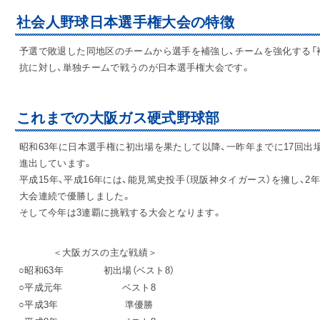
社会人野球日本選手権大会の特徴
お問
予選で敗退した同地区のチームから選手を補強し、チームを強化する「
抗に対し、単独チームで戦うのが日本選手権大会です。
これまでの大阪ガス硬式野球部
昭和63年に日本選手権に初出場を果たして以降、一昨年までに17回出場
進出しています。
平成15年、平成16年には、能見篤史投手（現阪神タイガース）を擁し、
大会連続で優勝しました。
そして今年は3連覇に挑戦する大会となります。
＜大阪ガスの主な戦績＞
○昭和63年
初出場（ベスト8）
○平成元年
ベスト8
○平成3年
準優勝