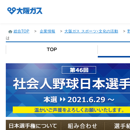
総合TOP
>
企業情報
>
大阪ガス スポーツ・文化の活動
>
は
企業情報TOP
企業/グループについて
社会貢献
技術開発
サステナビリティ