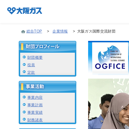
総合TOP
>
企業情報
>
大阪ガス国際交流財団
企業情報TOP
財団概要
役員
企業/グループについて
定款
社会貢献
事業内容
事業計画
技術開発
事業実績
財務諸表
サステナビリティ