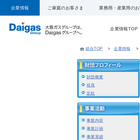
企業情報
ご家庭のお客さま
業務用・産業用のお
企業情報TOP
総合TOP
>
企業情報
>
財団概要
役員
定款
事業内容
事業計画
事業実績