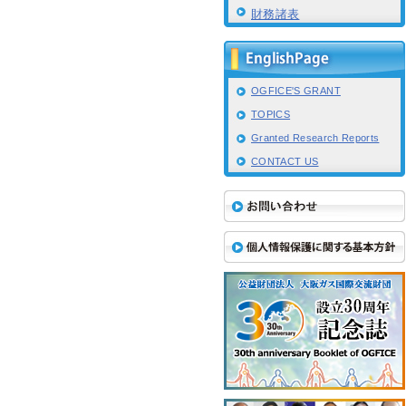
財務諸表
OGFICE'S GRANT
TOPICS
Granted Research Reports
CONTACT US