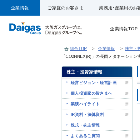
企業情報
ご家庭のお客さま
業務用・産業用のお
企業情報TOP
総合TOP
>
企業情報
>
株主・
「CO2NNEX(R)」の長岡メタネーショ
株主・投資家情報
経営ビジョン・経営計画
個人投資家の皆さまへ
業績ハイライト
IR資料・決算資料
株式・株主情報
よくあるご質問