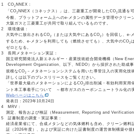
＊1 CO
NNEX：
2
「CO
NNEX（コネックス）」は、三菱重工が開発したCO
流通を
2
2
今般、プラットフォーム上へのe-メタンの属性データ管理やクリー
大阪ガスと三菱重工が共同で取り組んでいるものです。
＊2 環境価値：
大気中に放出されるCO
（または大気中にあるCO
）を回収し、e-
2
2
するため、e-メタンを利用しても（燃焼させても）、大気中のCO
2
ゼロとなる。
＊3 長岡メタネーション実証：
国立研究開発法人新エネルギー・産業技術総合開発機構（New Energy and I
Development Organization、以下、NEDO）から採択された
規模なCO
－メタネーションシステムを用いた導管注入の実用化技
2
詳しくは以下のプレスリリースをご覧ください。
「世界最大級のメタネーションによるCO
排出削減・有効利用実用
2
ント本工事着手について ～都市ガスのカーボンニュートラル化の
Webページはこちら
発表日：2023年10月24日
＊4 MRV：
測定、報告および検証（Measurement, Reporting and Verificati
＊5 証書制度の調査・実証事業：
経済産業省にて、合成メタンなどの気体燃料も含め、クリーン燃料
証（2026年度）、および実証に向けた証書制度の運営体制構築や規