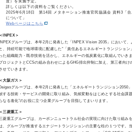
度）を実施予定。
詳しくは以下の資料をご覧ください。
2025年6月18日 第14回 メタネーション推進官民協議会 資料3「合
について」
Webページはこちら
＜INPEX＞
INPEXグループは、本年2月に発表した「INPEX Vision 2035」に
と、持続可能で地球環境に配慮した"「責任あるエネルギートランジション
った組織能力・既存技術を活かし、エネルギーの低炭素化に取組んでいきま
プロジェクトとCCSの組み合わせによるGHG排出抑制に加え、第三者向け
させていきます。
＜大阪ガス＞
Daigasグループは、本年2月に発表した「エネルギートランジション205
献する技術・サービスの開発に取り組み、気候変動をはじめとする社会課題
らなる進化”のお役に立つ企業グループを目指してまいります。
＜三菱重工＞
三菱重工グループは、カーボンニュートラル社会の実現に向けた取り組みを
は、グループが推進するエナジートランジションの主要な柱の１つです。当