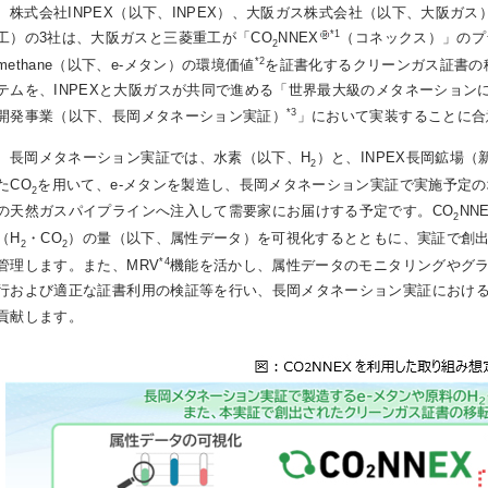
株式会社INPEX（以下、INPEX）、大阪ガス株式会社（以下、大阪ガ
*1
工）の3社は、大阪ガスと三菱重工が「CO
NNEX
（コネックス）」のプ
2
*2
methane（以下、e-メタン）の環境価値
を証書化するクリーンガス証書の
テムを、INPEXと大阪ガスが共同で進める「世界最大級のメタネーションに
*3
開発事業（以下、長岡メタネーション実証）
」において実装することに合
長岡メタネーション実証では、水素（以下、H
）と、INPEX長岡鉱場
2
たCO
を用いて、e-メタンを製造し、長岡メタネーション実証で実施予定の
2
の天然ガスパイプラインへ注入して需要家にお届けする予定です。CO
NN
2
（H
・CO
）の量（以下、属性データ）を可視化するとともに、実証で創
2
2
*4
管理します。また、MRV
機能を活かし、属性データのモニタリングやグ
行および適正な証書利用の検証等を行い、長岡メタネーション実証における
貢献します。