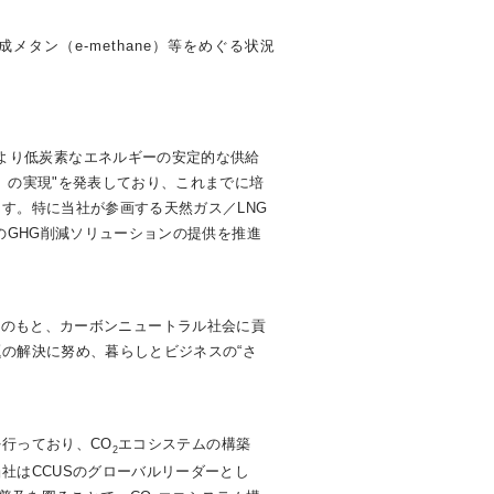
成メタン（e-methane）等をめぐる状況
おいて、より低炭素なエネルギーの安定的な供給
」の実現"を発表しており、これまでに培
す。特に当社が参画する天然ガス／LNG
のGHG削減ソリューションの提供を推進
0」のもと、カーボンニュートラル社会に貢
の解決に努め、暮らしとビジネスの“さ
行っており、CO
エコシステムの構築
2
社はCCUSのグローバルリーダーとし