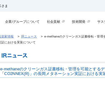
客さま
企業/グループについて
社会貢献
技術開発
サス
投資家情報
>
IRニュース
>
e-methaneのクリーンガス証書移転・
ン実証における実装について
e-methaneのクリーンガス証書移転・管理を可能とす
「CO2NNEX(R)」の長岡メタネーション実証における実