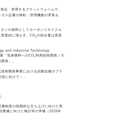
可視化・管理するプラットフォームで、
ンガス証書の移転・管理機能の実装を、
メタンの原料としてカーボンリサイクル
は実質的に増えず、CO
の排出量は実質
2
ndustrial Technology
助成事業「気体燃料へのCO
利用技術開発／大
2
術開発」。
化技術開発事業における試験設備のプラ
実現に向けて～」
on）。
証書制度の段階的な立ち上げに向けた実
程整備に向けた検討等の準備（2025年