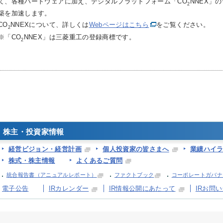
て、各種ハードウェアに加え、デジタルプラットフォーム「CO
NNEX」
2
築を加速します。
CO
NNEXについて、詳しくは
Webページはこちら
をご覧ください。
2
※「CO
NNEX」は三菱重工の登録商標です。
2
株主・投資家情報
経営ビジョン・経営計画
個人投資家の皆さまへ
業績ハイ
株式・株主情報
よくあるご質問
統合報告書（アニュアルレポート）
ファクトブック
コーポレートガバナ
電子公告
IRカレンダー
IR情報公開にあたって
IRお問