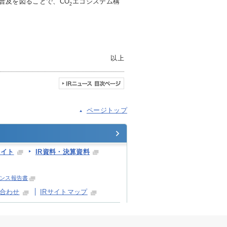
の普及を図ることで、CO
エコシステム構
2
以上
ページトップ
ライト
IR資料・決算資料
ンス報告書
い合わせ
IRサイトマップ