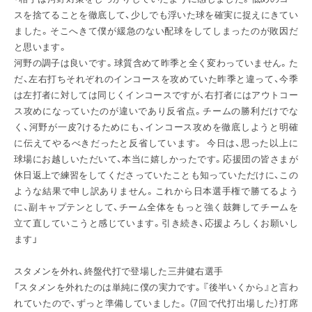
スを捨てることを徹底して、少しでも浮いた球を確実に捉えにきてい
ました。そこへきて僕が緩急のない配球をしてしまったのが敗因だ
と思います。
河野の調子は良いです。球質含めて昨季と全く変わっていません。た
だ、左右打ちそれぞれのインコースを攻めていた昨季と違って、今季
は左打者に対しては同じくインコースですが、右打者にはアウトコー
ス攻めになっていたのが違いであり反省点。チームの勝利だけでな
く、河野が一皮?けるためにも、インコース攻めを徹底しようと明確
に伝えてやるべきだったと反省しています。 今日は、思った以上に
球場にお越しいただいて、本当に嬉しかったです。応援団の皆さまが
休日返上で練習をしてくださっていたことも知っていただけに、この
ような結果で申し訳ありません。これから日本選手権で勝てるよう
に、副キャプテンとして、チーム全体をもっと強く鼓舞してチームを
立て直していこうと感じています。引き続き、応援よろしくお願いし
ます」
スタメンを外れ、終盤代打で登場した三井健右選手
「スタメンを外れたのは単純に僕の実力です。『後半いくから』と言わ
れていたので、ずっと準備していました。（7回で代打出場した）打席