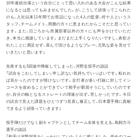
10年連続出場という自分にとって思い入れのある大会がこんな結果
になるとは思ってもみませんでした。が、こうして頑張ってこられた
のも、入社以来11年間でお世話になった4人の監督、何十人というス
タッフ、チームメイト、周囲の方々に恵まれたからこそだと思ってい
ます。また、日ごろから所属部署以外の方々にも声をかけていただ
き、本当に感謝しています。まだまだ上手くなりたいですし、表彰さ
れたことに満足せず、喜んで頂けるようなプレー、元気な姿を見せて
いきたいと思います」
先発するも5回途中降板してしまった、河野圭投手の談話
「試合をこわしてしまい、申し訳ない気持ちでいっぱいです。粘れれ
ば良かったのですが情けないです。左打者が多い打線に対してイン
コースを攻めることができていて相手が窮屈そうにしていたのです
が、自分の軸となるストレートの球速が出ず、苦しかったです。今日
の試合で見えた課題をひとつずつ見直し修正して、日本選手権に貢献
できるよう頑張っていきます」
投手陣だけでなく副キャプテンとしてチーム全体を支える、鳥飼力斗
選手の談話
「相手は河野対策をしっかりしていたように感じました。低めのコー