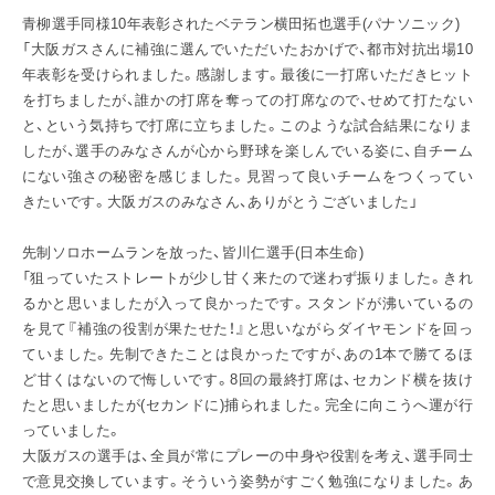
青柳選手同様10年表彰されたベテラン横田拓也選手(パナソニック)
「大阪ガスさんに補強に選んでいただいたおかげで、都市対抗出場10
年表彰を受けられました。感謝します。最後に一打席いただきヒット
を打ちましたが、誰かの打席を奪っての打席なので、せめて打たない
と、という気持ちで打席に立ちました。このような試合結果になりま
したが、選手のみなさんが心から野球を楽しんでいる姿に、自チーム
にない強さの秘密を感じました。見習って良いチームをつくってい
きたいです。大阪ガスのみなさん、ありがとうございました」
先制ソロホームランを放った、皆川仁選手(日本生命)
「狙っていたストレートが少し甘く来たので迷わず振りました。きれ
るかと思いましたが入って良かったです。スタンドが沸いているの
を見て『補強の役割が果たせた！』と思いながらダイヤモンドを回っ
ていました。先制できたことは良かったですが、あの1本で勝てるほ
ど甘くはないので悔しいです。8回の最終打席は、セカンド横を抜け
たと思いましたが(セカンドに)捕られました。完全に向こうへ運が行
っていました。
大阪ガスの選手は、全員が常にプレーの中身や役割を考え、選手同士
で意見交換しています。そういう姿勢がすごく勉強になりました。あ