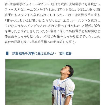
番・佐藤選手にライトへの2ラン、続けて六番・渡辺選手にも今度はレ
フトへ大きなホームランを打たれた。2アウト後に、今度は九番・北野
選手にもスタンドへ入れられてしまった。これには河野投手自身も
「甘かったといえば甘いところだったが、全員、ホームランを意識し
ていたようなスイングをされ、きれい持って行かれた」と脱帽。試合
を壊したと反省しきりだったが、宿舎に帰って鳥飼選手と配球面など
修正面をしっかり話し合い、今後の対策をしっかり立てていた。この
試合の屈辱を糧に、日本選手権への巻き返しを誓う。
試合結果を真摯に受け止めたい 前田監督