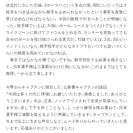
決定打に欠いた打線、3ホーマーという失点の形、8回にいたっては３
投手をつぎ込みながら相手を止められなかったという事実を真摯に
受け止めなければならない。 今回の敗戦でやるべきことが明確にな
った。投手陣でいえば、力強いボール、コースをつくだけでなく、スト
ライクゾーンに投げてファウルをとれる力、ランナーを背負ってでも
自分のボールを投げ続けられる実力だ。打線でいえば、2点、3点ビハ
インドくらいなら、相手投手がどんなタイプでもいつでも追いつくく
らいの精度を高めていかなければ。
東京ではなかなか勝てないですね。都市対抗でも結果を残さない
と。日本選手権は三連覇をかけた戦いになるが、このままではとても
無理。一から立て直します」
今季からキャプテンに就任した、公家響キャプテンの談話
「今回は多くの方に球場にお越しいただき、感激しました、ありがと
うございます。今は、正直、ノックアウトされて全員が気落ちしてい
ますが、決して下を向くことなく、しっかり練習を積み重ねて、日本
選手権三連覇を狙えるように準備していきます。キャプテンとして、
今まで以上に大きな声出しなど、ムード作りからやっていきたいと思
います。応援ありがとうございました」