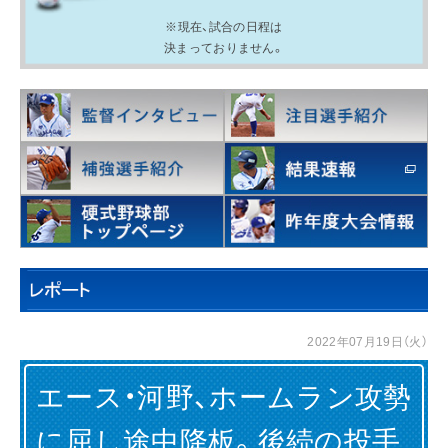
※現在、試合の日程は
決まっておりません。
IR情報
採用情報
プレスリリース
企業情報
2022年07月19日（火）
ご家庭のお客さま
エース・河野、ホームラン攻勢
業務用・産業用のお客さま
に屈し途中降板。後続の投手