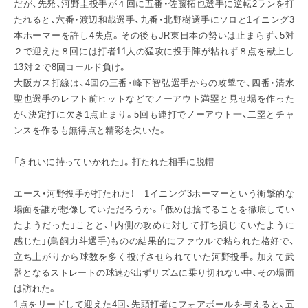
だが、先発、河野圭投手が４回に五番・佐藤拓也選手に逆転2ランを打
たれると、六番・渡辺和哉選手、九番・北野樹選手にソロと1イニング3
本ホーマーを許し4失点。その後もJR東日本の勢いは止まらず、5対
２で迎えた８回には打者11人の猛攻に投手陣が粘れず８点を献上し
13対２で8回コールド負け。
大阪ガス打線は、4回の三番・峰下智弘選手からの攻撃で、四番・清水
聖也選手のレフト前ヒットなどでノーアウト満塁と見せ場を作った
が、決定打に欠き1点止まり。5回も連打でノーアウト一、二塁とチャ
ンスを作るも無得点と精彩を欠いた。
「きれいに持っていかれた」。打たれた相手に脱帽
エース・河野投手が打たれた！ 1イニング3ホーマーという衝撃的な
場面を誰が想像していただろうか。「低めは捨てることを徹底してい
たようだった」ことと、「内側の攻めに対して打ち損じていたように
感じた」(鳥飼力斗選手)ものの結果的にファウルで粘られた格好で、
立ち上がりから球数を多く投げさせられていた河野投手。加えて武
器となるストレートの球速が出ずリズムに乗り切れない中、その場面
は訪れた。
1点をリードして迎えた4回、先頭打者にフォアボールを与えると、五