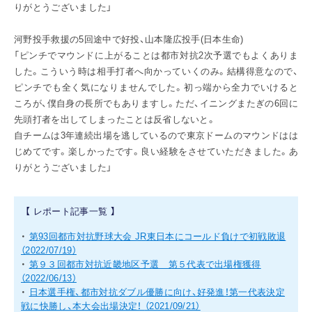
りがとうございました」
河野投手救援の5回途中で好投、山本隆広投手(日本生命)
「ピンチでマウンドに上がることは都市対抗2次予選でもよくありま
した。こういう時は相手打者へ向かっていくのみ。結構得意なので、
ピンチでも全く気になりませんでした。初っ端から全力でいけると
ころが、僕自身の長所でもありますし。ただ、イニングまたぎの6回に
先頭打者を出してしまったことは反省しないと。
自チームは3年連続出場を逃しているので東京ドームのマウンドはは
じめてです。楽しかったです。良い経験をさせていただきました。あ
りがとうございました」
【 レポート記事一覧 】
・
第93回都市対抗野球大会 JR東日本にコールド負けで初戦敗退
（2022/07/19）
・
第９３回都市対抗近畿地区予選 第５代表で出場権獲得
（2022/06/13）
・
日本選手権、都市対抗ダブル優勝に向け、好発進！第一代表決定
戦に快勝し、本大会出場決定！
（2021/09/21）