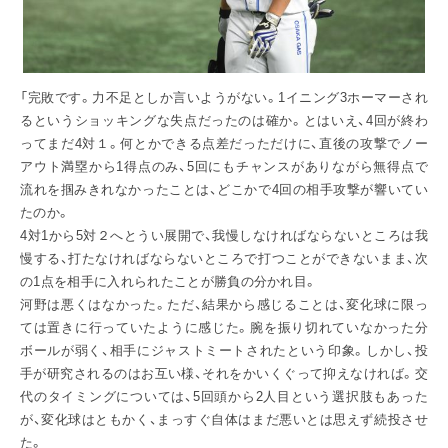
「完敗です。力不足としか言いようがない。1イニング3ホーマーされ
るというショッキングな失点だったのは確か。とはいえ、4回が終わ
ってまだ4対１。何とかできる点差だっただけに、直後の攻撃でノー
アウト満塁から1得点のみ、5回にもチャンスがありながら無得点で
流れを掴みきれなかったことは、どこかで4回の相手攻撃が響いてい
たのか。
4対1から5対２へとうい展開で、我慢しなければならないところは我
慢する、打たなければならないところで打つことができないまま、次
の1点を相手に入れられたことが勝負の分かれ目。
河野は悪くはなかった。ただ、結果から感じることは、変化球に限っ
ては置きに行っていたように感じた。腕を振り切れていなかった分
ボールが弱く、相手にジャストミートされたという印象。しかし、投
手が研究されるのはお互い様、それをかいくぐって抑えなければ。交
代のタイミングについては、5回頭から2人目という選択肢もあった
が、変化球はともかく、まっすぐ自体はまだ悪いとは思えず続投させ
た。